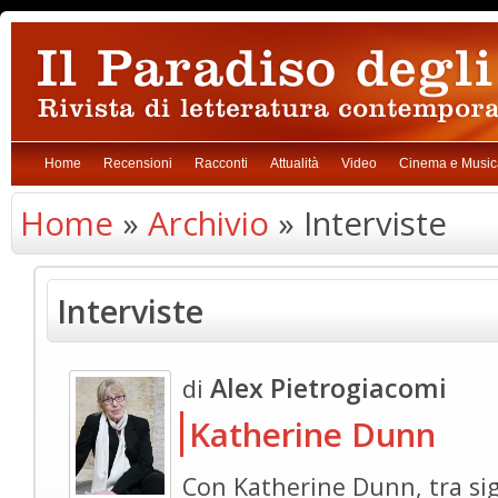
Home
Recensioni
Racconti
Attualità
Video
Cinema e Music
Home
»
Archivio
» Interviste
Interviste
Alex Pietrogiacomi
di
Katherine Dunn
Con Katherine Dunn, tra sig