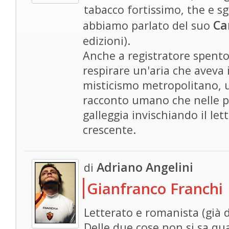
tabacco fortissimo, the e sg
Ca
abbiamo parlato del suo
edizioni).
Anche a registratore spent
respirare un'aria che aveva 
misticismo metropolitano, u
racconto umano che nelle 
galleggia invischiando il le
crescente.
Adriano Angelini
di
Gianfranco Franchi
Letterato e romanista (già d
Delle due cose non si sa qua