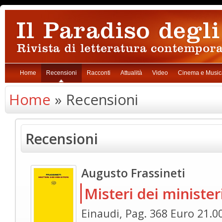
Home
Recensioni
Racconti
Attualità
Video
Cinema e Music
Home
» Recensioni
Recensioni
Augusto Frassineti
Misteri dei minister
Einaudi, Pag. 368 Euro 21.0