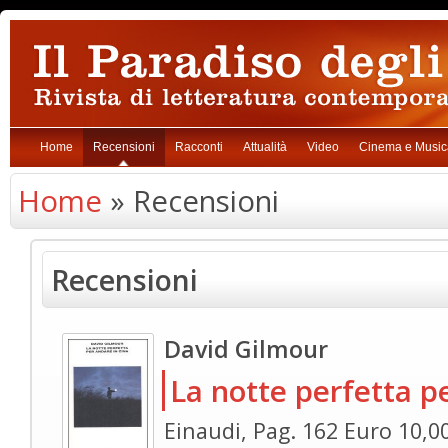
Home
Recensioni
Racconti
Attualità
Video
Cinema e Music
Home
» Recensioni
Recensioni
David Gilmour
La notte perfetta p
Einaudi, Pag. 162 Euro 10,0