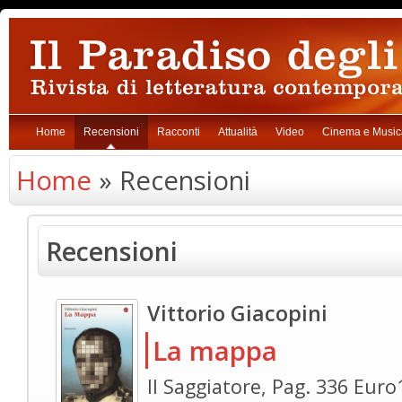
Home
Recensioni
Racconti
Attualità
Video
Cinema e Music
Home
» Recensioni
Recensioni
Vittorio Giacopini
La mappa
Il Saggiatore, Pag. 336 Euro