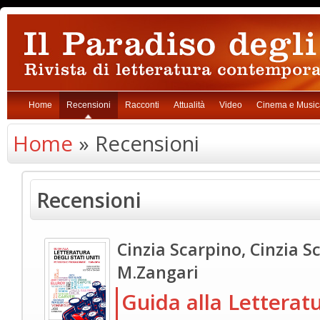
Home
Recensioni
Racconti
Attualità
Video
Cinema e Music
Home
» Recensioni
Recensioni
Cinzia Scarpino, Cinzia S
M.Zangari
Guida alla Letteratu