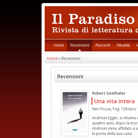
Home
Recensioni
Racconti
Attualità
V
Home
» Recensioni
Recensioni
Robert Seethaler
Una vita intera
Neri Pozza, Pag. 158 Euro 
Andreas Egger, si chiama c
quattro anni, dopo la mort
Andreas viene affidato a un
la porta della sua casa