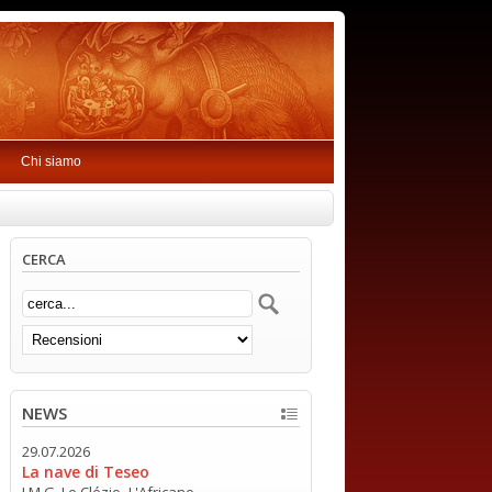
Chi siamo
CERCA
NEWS
29.07.2026
La nave di Teseo
J.M.G. Le Clézio -L'Africano