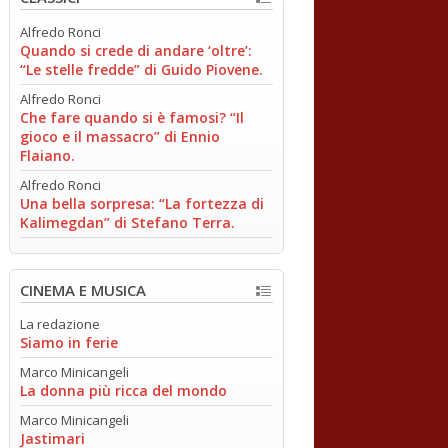
Alfredo Ronci
Quando si crede di andare ‘oltre’:
“Le stelle fredde” di Guido Piovene.
Alfredo Ronci
Che fare quando si è famosi? “Il
gioco e il massacro” di Ennio
Flaiano.
Alfredo Ronci
Una bella sorpresa: “La fortezza di
Kalimegdan” di Stefano Terra.
CINEMA E MUSICA
La redazione
Siamo in ferie
Marco Minicangeli
La donna più ricca del mondo
Marco Minicangeli
Jastimari