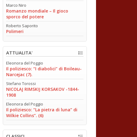
Marco Niro
Romanzo mondiale – Il gioco
sporco del potere
Roberto Saporito
Polimeri
ATTUALITA'
Eleonora del Poggio
Il poliziesco: “I diabolici” di Boileau-
Narcejac (7).
Stefano Torossi
NICOLAJ RIMSKIJ KORSAKOV -1844-
1908
Eleonora del Poggio
Il poliziesco: “La pietra di luna” di
Wilkie Collins”. (6)
CLASSICI