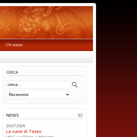
Chi siamo
CERCA
NEWS
29.07.2026
La nave di Teseo
J.M.G. Le Clézio -L'Africano