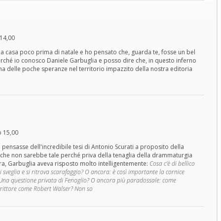
14,00
 a casa poco prima di natale e ho pensato che, guarda te, fosse un bel
Perché io conosco Daniele Garbuglia e posso dire che, in questo inferno
una delle poche speranze nel territorio impazzito della nostra editoria
o 15,00
ensasse dell'incredibile tesi di Antonio Scurati a proposito della
he non sarebbe tale perché priva della tenaglia della drammaturgia
ra, Garbuglia aveva risposto molto intelligentemente:
Cosa c'è di bellico
 sveglia e si ritrova scarafaggio? O ancora: è così importante la cornice
 Una questione privata di Fenoglio? O ancora più paradossale: come
crittore come Robert Walser? Non so