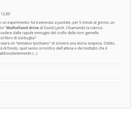
 12,80
o un esperimento: ha trasmesso a puntate, per 5 minuti al giorno, un
Mulholland drive
ato"
di David Lynch. Chiamando la rubrica
ecedere dalle rapide immagini del crollo delle torri gemelle.
col libro di Garbuglia?
sere un "tentativo lynchiano" di scrivere una storia sospesa. Oddio,
 di fondo, quel senso orrorifico dell'attesa e del misfatto che il
abbondantemente (...)