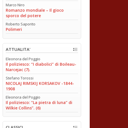
Marco Niro
Romanzo mondiale – Il gioco
sporco del potere
Roberto Saporito
Polimeri
ATTUALITA'
Eleonora del Poggio
Il poliziesco: “I diabolici” di Boileau-
Narcejac (7).
Stefano Torossi
NICOLAJ RIMSKIJ KORSAKOV -1844-
1908
Eleonora del Poggio
Il poliziesco: “La pietra di luna” di
Wilkie Collins”. (6)
CLASSICI