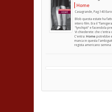
Home
Casagrande, Pag.140 Euro
Blob questa estate ha fatt
intero film. Era il "famiger
"lynchipit" e facendola pr
Vi chiederete: che c'entra 
Home
C'entra:
potrebbe es
manca in questa l'ambiguità
regista americano semina 