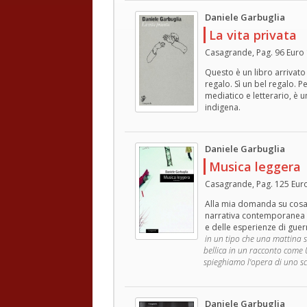
Daniele Garbuglia
La vita privata
Casagrande, Pag. 96 Euro 
Questo è un libro arrivato
regalo. Sì un bel regalo. 
mediatico e letterario, è 
indigena.
Daniele Garbuglia
Musica leggera
Casagrande, Pag. 125 Eur
Alla mia domanda su cosa p
narrativa contemporanea c
e delle esperienze di guer
in un tipo che una mattina si
bellica in un racconto come
spieghiamo l'opera di uno s
Daniele Garbuglia