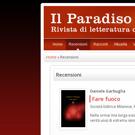
Home
Recensioni
Racconti
Attualità
V
Home
» Recensioni
Recensioni
Daniele Garbuglia
Fare fuoco
Società Editrice Milanese,
Nella ormai mia lunga esis
verità una) di estrema sinis