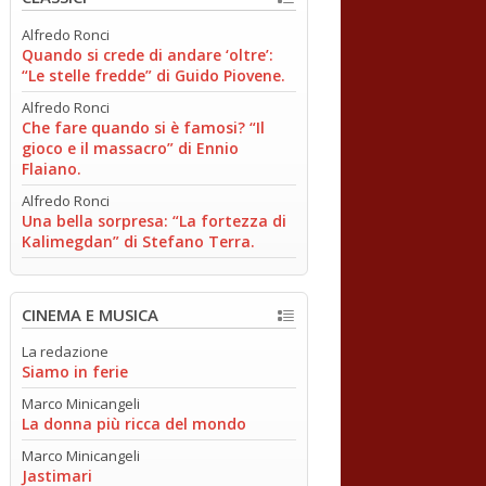
Alfredo Ronci
Quando si crede di andare ‘oltre’:
“Le stelle fredde” di Guido Piovene.
Alfredo Ronci
Che fare quando si è famosi? “Il
gioco e il massacro” di Ennio
Flaiano.
Alfredo Ronci
Una bella sorpresa: “La fortezza di
Kalimegdan” di Stefano Terra.
CINEMA E MUSICA
La redazione
Siamo in ferie
Marco Minicangeli
La donna più ricca del mondo
Marco Minicangeli
Jastimari