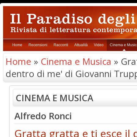
Home
Recensioni
Racconti
Attualità
Video
Cinema e Music
Home
»
Cinema e Musica
» Grat
dentro di me' di Giovanni Trupp
CINEMA E MUSICA
Alfredo Ronci
Gratta gratta e ti esce il 