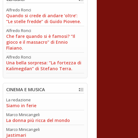
Alfredo Ronci
Quando si crede di andare ‘oltre’:
“Le stelle fredde” di Guido Piovene.
Alfredo Ronci
Che fare quando si è famosi? “Il
gioco e il massacro” di Ennio
Flaiano.
Alfredo Ronci
Una bella sorpresa: “La fortezza di
Kalimegdan” di Stefano Terra.
CINEMA E MUSICA
La redazione
Siamo in ferie
Marco Minicangeli
La donna più ricca del mondo
Marco Minicangeli
Jastimari