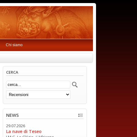
Chi siamo
CERCA
NEWS
29.07.2026
La nave di Teseo
J.M.G. Le Clézio -L'Africano