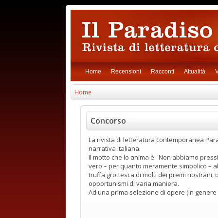
Home
Recensioni
Racconti
Attualità
V
Home
Concorso
La rivista di letteratura contemporanea Parad
narrativa italiana.
Il motto che lo anima è: 'Non abbiamo pressi
vero – per quanto meramente simbolico – alla
truffa grottesca di molti dei premi nostrani
opportunismi di varia maniera.
Ad una prima selezione di opere (in genere 