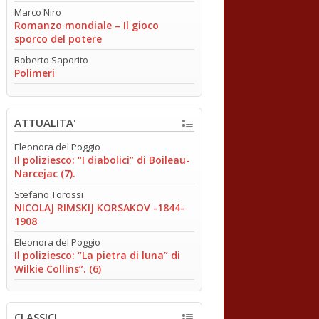
Marco Niro
Romanzo mondiale – Il gioco
sporco del potere
Roberto Saporito
Polimeri
ATTUALITA'
Eleonora del Poggio
Il poliziesco: “I diabolici” di Boileau-
Narcejac (7).
Stefano Torossi
NICOLAJ RIMSKIJ KORSAKOV -1844-
1908
Eleonora del Poggio
Il poliziesco: “La pietra di luna” di
Wilkie Collins”. (6)
CLASSICI