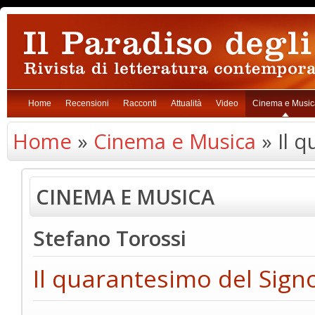
Home
Recensioni
Racconti
Attualità
Video
Cinema e Music
Home
»
Cinema e Musica
» Il q
CINEMA E MUSICA
Stefano Torossi
Il quarantesimo del Signo