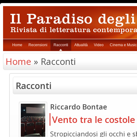
Home
Recensioni
Racconti
Attualità
Video
Cinema e Music
Home
» Racconti
Racconti
Riccardo Bontae
Vento tra le costole
Stropicciandosi gli occhi e 