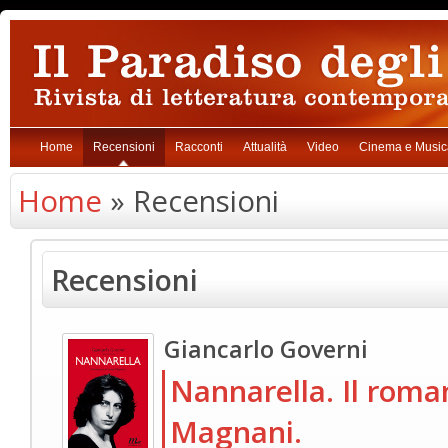
Home
Recensioni
Racconti
Attualità
Video
Cinema e Music
Home
» Recensioni
Recensioni
Giancarlo Governi
Nannarella. Il roma
Magnani.