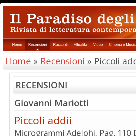
Home
Recensioni
Racconti
Attualità
Video
Cinema e Music
Home
»
Recensioni
» Piccoli add
RECENSIONI
Giovanni Mariotti
Piccoli addii
Microgrammi Adelphi, Pag. 110 