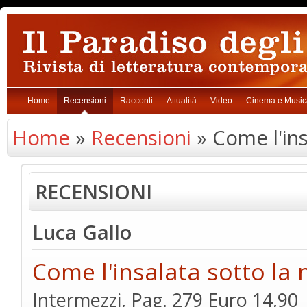
Home
Recensioni
Racconti
Attualità
Video
Cinema e Music
Home
»
Recensioni
» Come l'ins
RECENSIONI
Luca Gallo
Come l'insalata sotto la 
Intermezzi, Pag. 279 Euro 14,90