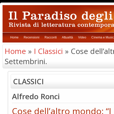
Home
Recensioni
Racconti
Attualità
Video
Cinema e Music
Home
»
I Classici
» Cose dell’alt
Settembrini.
CLASSICI
Alfredo Ronci
Cose dell’altro mondo: “I