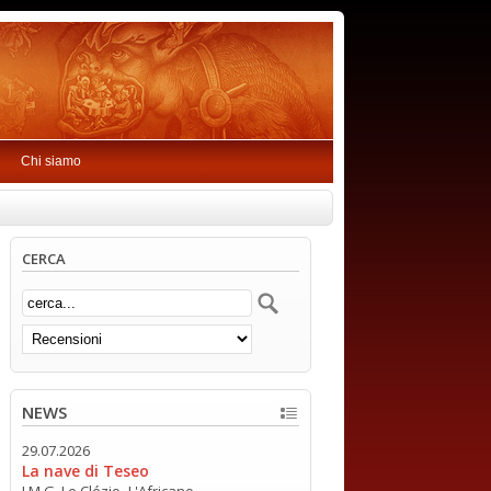
Chi siamo
CERCA
NEWS
29.07.2026
La nave di Teseo
J.M.G. Le Clézio -L'Africano