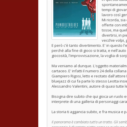
spontaneamente
tempi di giovani
lavoro così ge
Mi ricorda, sia 
offerte con im
tosse, ma quell
divertirsi, in 
vecchie volpi, 
E però c'è tanto divertimento. E' in questo 
perché alla fine di gioco si tratta, e nell'aut
giocosità, l'improvvisazione, la voglia di so
Ma veniamo al dunque. L'oggetto materialme
cartaceo. E' infatti il numero 24 della collan
Giampiero Rigosi, letto e recitato dall'attor
bluejazz di cui fa parte lo stesso Leotta ins
Alessandro Valentini, autore di quasi tutte 
Bisogna dire subito che qui gioca un ruolo es
interprete di una galleria di personaggi cara
La storia ti aggancia subito, e fra musica e 
Il panorama è cambiato tutt'a un tratto. Gli semb