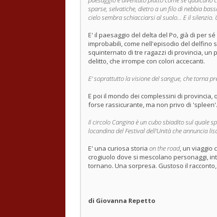
paesaggio è diventato piatto come se qualcuno c
sparse, selvatiche, dietro a un filo di nebbia bass
cielo sembra schiacciarsi al suolo... E il silenzio. 
E' il paesaggio del delta del Po, già di per s
improbabili, come nell'episodio del delfino s
squinternato di tre ragazzi di provincia, un 
delitto, che irrompe con colori accecanti.
E' soprattutto la visione del sangue, che torna pre
E poi il mondo dei complessini di provincia, 
forse rassicurante, ma non privo di 'spleen'
Il circolo Cangina è un cubo sbiadito sul quale s
locandina del Festival dell'Unità che annuncia li
E' una curiosa storia
on the road
, un viaggio 
crogiuolo dove si mescolano personaggi, interp
tornano. Una sorpresa. Gustoso il racconto, 
di Giovanna Repetto