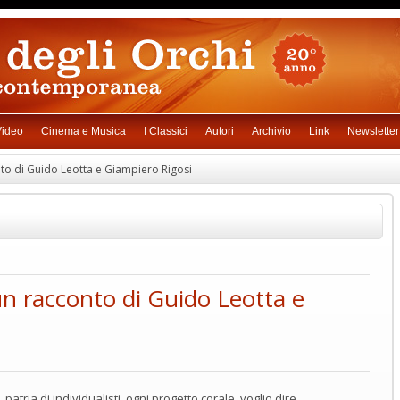
ideo
Cinema e Musica
I Classici
Autori
Archivio
Link
Newsletter
to di Guido Leotta e Giampiero Rigosi
un racconto di Guido Leotta e
, patria di individualisti, ogni progetto corale, voglio dire