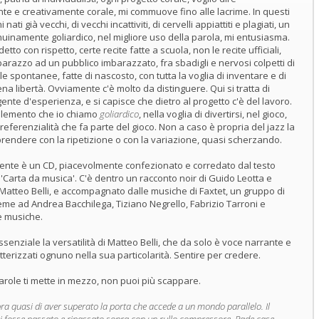
 e creativamente corale, mi commuove fino alle lacrime. In questi
 nati già vecchi, di vecchi incattiviti, di cervelli appiattiti e plagiati, un
nuinamente goliardico, nel migliore uso della parola, mi entusiasma.
detto con rispetto, certe recite fatte a scuola, non le recite ufficiali,
barazzo ad un pubblico imbarazzato, fra sbadigli e nervosi colpetti di
e spontanee, fatte di nascosto, con tutta la voglia di inventare e di
piena libertà. Ovviamente c'è molto da distinguere. Qui si tratta di
gente d'esperienza, e si capisce che dietro al progetto c'è del lavoro.
l'elemento che io chiamo
goliardico
, nella voglia di divertirsi, nel gioco,
o referenzialità che fa parte del gioco. Non a caso è propria del jazz la
rprendere con la ripetizione o con la variazione, quasi scherzando.
nte è un CD, piacevolmente confezionato e corredato dal testo
a 'Carta da musica'. C'è dentro un racconto noir di Guido Leotta e
e Matteo Belli, e accompagnato dalle musiche di Faxtet, un gruppo di
ieme ad Andrea Bacchilega, Tiziano Negrello, Fabrizio Tarroni e
le musiche.
senziale la versatilità di Matteo Belli, che da solo è voce narrante e
tterizzati ognuno nella sua particolarità. Sentire per credere.
parole ti mette in mezzo, non puoi più scappare.
ra quasi di aver superato la porta che accede a un mondo parallelo. Il