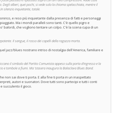
i fosse passato e ripassato sopra con un rullo compressore. Rade case
a. Degli alberi, quei pochi, si vede solo la chioma spelacchiata, mentre il
Un silenzio inquietante, totale.
é onirico, e reso più inquietante dalla presenza di fatti e personaggi
piaggiato. Ma i mondi paralleli sono tanti. C'è quello pigro e
po' balordi, che vogliono tentare un colpo. C'è la scena cupa di un
potente. Il sangue, il rosso dei capelli della ragazza morta.
quel jazz/blues nostrano intriso di nostalgia dell'America, familiare e
.
piccano il simbolo del Partito Comunista appeso sulla porta d'ingresso e la
scio e tombole a fiumi. Ma 'stasera inaugura la Balaclava Blues Band.
che non sai dove ti porta. E alla fine ti porta in un inaspettato
reti, autori e suonatori. Dove tutti sono partecipi e tutti i conti
e succulento il gioco.