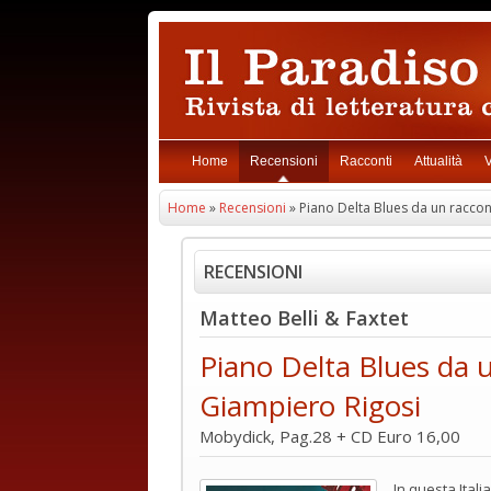
Home
Recensioni
Racconti
Attualità
V
Home
»
Recensioni
» Piano Delta Blues da un raccon
RECENSIONI
Matteo Belli & Faxtet
Piano Delta Blues da 
Giampiero Rigosi
Mobydick, Pag.28 + CD Euro 16,00
In questa Italia