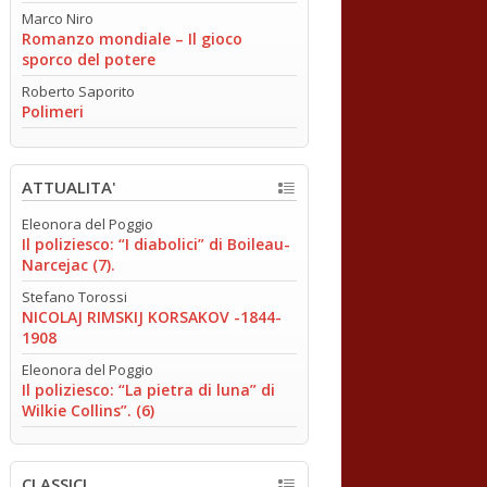
Marco Niro
Romanzo mondiale – Il gioco
sporco del potere
Roberto Saporito
Polimeri
ATTUALITA'
Eleonora del Poggio
Il poliziesco: “I diabolici” di Boileau-
Narcejac (7).
Stefano Torossi
NICOLAJ RIMSKIJ KORSAKOV -1844-
1908
Eleonora del Poggio
Il poliziesco: “La pietra di luna” di
Wilkie Collins”. (6)
CLASSICI