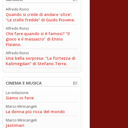
Alfredo Ronci
Quando si crede di andare ‘oltre’:
“Le stelle fredde” di Guido Piovene.
Alfredo Ronci
Che fare quando si è famosi? “Il
gioco e il massacro” di Ennio
Flaiano.
Alfredo Ronci
Una bella sorpresa: “La fortezza di
Kalimegdan” di Stefano Terra.
CINEMA E MUSICA
La redazione
Siamo in ferie
Marco Minicangeli
La donna più ricca del mondo
Marco Minicangeli
Jastimari