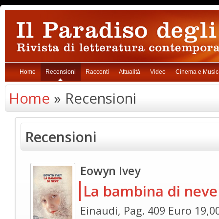
Home
Recensioni
Racconti
Attualità
Video
Cinema e Music
Home
» Recensioni
Recensioni
Eowyn Ivey
La bambina di neve
Einaudi, Pag. 409 Euro 19,0