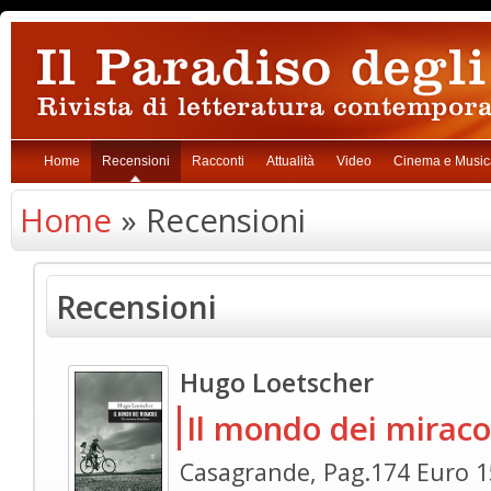
Home
Recensioni
Racconti
Attualità
Video
Cinema e Music
Home
» Recensioni
Recensioni
Hugo Loetscher
Il mondo dei miraco
Casagrande, Pag.174 Euro 1