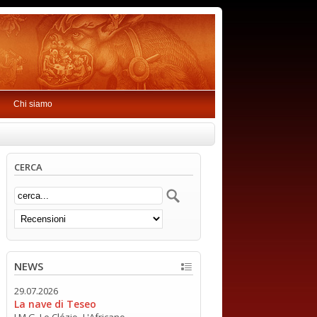
Chi siamo
CERCA
NEWS
29.07.2026
La nave di Teseo
J.M.G. Le Clézio -L'Africano