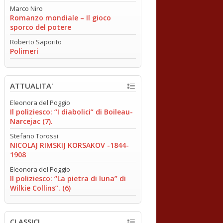
Marco Niro
Romanzo mondiale – Il gioco
sporco del potere
Roberto Saporito
Polimeri
ATTUALITA'
Eleonora del Poggio
Il poliziesco: “I diabolici” di Boileau-
Narcejac (7).
Stefano Torossi
NICOLAJ RIMSKIJ KORSAKOV -1844-
1908
Eleonora del Poggio
Il poliziesco: “La pietra di luna” di
Wilkie Collins”. (6)
CLASSICI