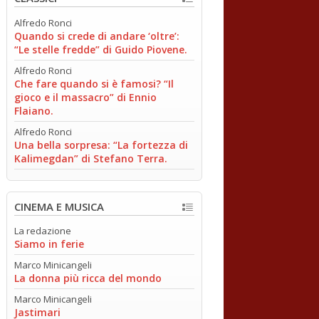
Alfredo Ronci
Quando si crede di andare ‘oltre’:
“Le stelle fredde” di Guido Piovene.
Alfredo Ronci
Che fare quando si è famosi? “Il
gioco e il massacro” di Ennio
Flaiano.
Alfredo Ronci
Una bella sorpresa: “La fortezza di
Kalimegdan” di Stefano Terra.
CINEMA E MUSICA
La redazione
Siamo in ferie
Marco Minicangeli
La donna più ricca del mondo
Marco Minicangeli
Jastimari