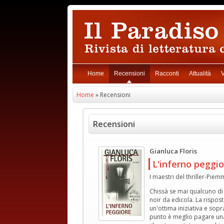
Home
Recensioni
Racconti
Attualità
V
Home
» Recensioni
Recensioni
Gianluca Floris
L'inferno peggio
I maestri del thriller-Piem
Chissà se mai qualcuno di 
noir da edicola. La rispos
un'ottima iniziativa e sop
punto è meglio pagare una