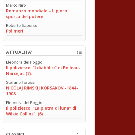
Marco Niro
Romanzo mondiale – Il gioco
sporco del potere
Roberto Saporito
Polimeri
ATTUALITA'
Eleonora del Poggio
Il poliziesco: “I diabolici” di Boileau-
Narcejac (7).
Stefano Torossi
NICOLAJ RIMSKIJ KORSAKOV -1844-
1908
Eleonora del Poggio
Il poliziesco: “La pietra di luna” di
Wilkie Collins”. (6)
CLASSICI