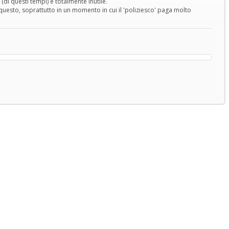
(di questi tempi) e totalmente inutile.
questo, soprattutto in un momento in cui il 'poliziesco' paga molto