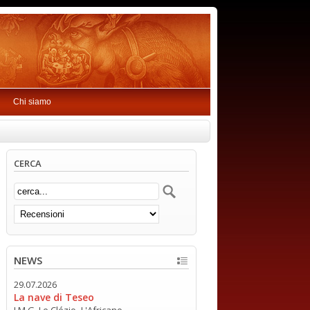
Chi siamo
CERCA
NEWS
29.07.2026
La nave di Teseo
J.M.G. Le Clézio -L'Africano