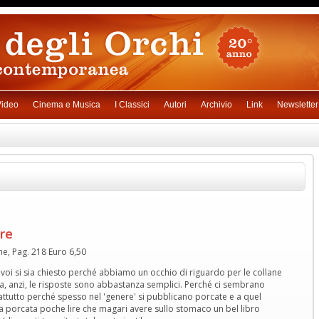
ideo
Cinema e Musica
I Classici
Autori
Archivio
Link
Newsletter
re
me, Pag. 218 Euro 6,50
voi si sia chiesto perché abbiamo un occhio di riguardo per le collane
ta, anzi, le risposte sono abbastanza semplici. Perché ci sembrano
rattutto perché spesso nel 'genere' si pubblicano porcate e a quel
 porcata poche lire che magari avere sullo stomaco un bel libro