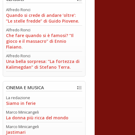
Alfredo Ronci
Quando si crede di andare ‘oltre’:
“Le stelle fredde” di Guido Piovene.
Alfredo Ronci
Che fare quando si è famosi? “Il
gioco e il massacro” di Ennio
Flaiano.
Alfredo Ronci
Una bella sorpresa: “La fortezza di
Kalimegdan” di Stefano Terra.
CINEMA E MUSICA
La redazione
Siamo in ferie
Marco Minicangeli
La donna più ricca del mondo
Marco Minicangeli
Jastimari