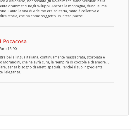
o e visionario, nonostante gli avvenimenti siano visionari nella
mente drammatici negli sviluppi. Ancora la montagna, dunque, ma
e. Tanto la vita di Adelmo era solitaria, tanto è collettiva e
’altra storia, che ha come soggetto un intero paese.
i Pocacosa
 Euro 13,90
ostra bella lingua italiana, continuamente massacrata, storpiata e
o Morandini, che ne avrà cura, la riempirà di coccole e di amore. E
are, senza bisogno di effetti speciali. Perché il suo ingrediente
e l’eleganza.