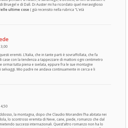
 di Bruegel e di Dalì. Di Auster mi ha ricordato quel meraviglioso
elle ultime cose
( già recensito nella rubrica "L'età
iede
13,00
esti eremiti. L’Italia, che in tante parti è sovraffollata, che fa
di case con la tendenza a tappezzare di mattoni ogni centimetro
e ormai tutta piena e svelata, eppure fra le sue montagne
selvaggi. Mio padre ne andava continuamente in cerca e li
14,50
 addosso, la montagna, dopo che Claudio Morandini l’ha abitata nei
ola, lo scontroso eremita di Neve, cane, piede, romanzo che dal
mietendo successi internazionali. Quest’altro romanzo non ha lo