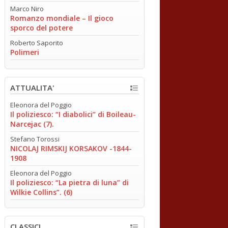
Marco Niro
Romanzo mondiale – Il gioco
sporco del potere
Roberto Saporito
Polimeri
ATTUALITA'
Eleonora del Poggio
Il poliziesco: “I diabolici” di Boileau-
Narcejac (7).
Stefano Torossi
NICOLAJ RIMSKIJ KORSAKOV -1844-
1908
Eleonora del Poggio
Il poliziesco: “La pietra di luna” di
Wilkie Collins”. (6)
CLASSICI