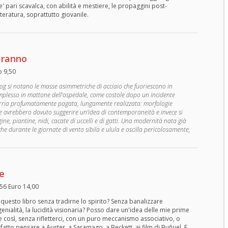
pie' pari scavalca, con abilità e mestiere, le propaggini post-
teratura, soprattutto giovanile.
tiranno
o 9,50
smog si notano le masse asimmetriche di acciaio che fuoriescono in
mplesso in mattone dell'ospedale, come costole dopo un incidente
arria profumatamente pagata, lungamente realizzata: morfologie
he avrebbero dovuto suggerire un'idea di contemporaneità e invece si
ne, piantine, nidi, cacate di uccelli e di gatti. Una modernità nata già
che durante le giornate di vento sibila e ulula e oscilla pericolosamente,
e
256 Euro 14,00
uesto libro senza tradirne lo spirito? Senza banalizzare
 genialità, la lucidità visionaria? Posso dare un'idea delle mie prime
 così, senza rifletterci, con un puro meccanismo associativo, o
fatto pensare a Auster, a Saramago, a Beckett, ai film di Buñuel. E