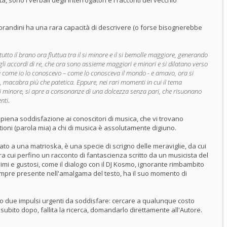
à, sono i verbali degli interrogatori e i racconti del vecchio
Morandini ha una rara capacità di descrivere (o forse bisognerebbe
tto il brano ora fluttua tra il si minore e il si bemolle maggiore, generando
gli accordi di re, che ora sono assieme maggiori e minori e si dilatano verso
ema come io lo conoscevo – come lo conosceva il mondo - e amavo, ora si
ze, macabra più che patetica. Eppure, nei rari momenti in cui il tema
si minore, si apre a consonanze di una dolcezza senza pari, che risuonano
enti
.
piena soddisfazione ai conoscitori di musica, che vi trovano
tioni (parola mia) a chi di musica è assolutamente digiuno.
o a una matrioska, è una specie di scrigno delle meraviglie, da cui
ra cui perfino un racconto di fantascienza scritto da un musicista del
imi e gustosi, come il dialogo con il DJ Kosmo, ignorante rimbambito
empre presente nell'amalgama del testo, ha il suo momento di
no due impulsi urgenti da soddisfare: cercare a qualunque costo
 subito dopo, fallita la ricerca, domandarlo direttamente all'Autore.