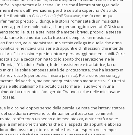
e fra lo spettatore e la scena. Finisce che il lettore si strugge nello
rnere il vero dall'invenzione, perché se sulla copertina c'è scritto
che il sottotitolo
Colloqui con Rafail Dvoinikov
, che fa comunque
iferimento preciso. E' dunque la storia romanzata di un musicista
ria vera, perché emblematica, di un personaggio inventato? Di sicuro
menti storici, la Russia stalinista che mette i brividi, proprio la stessa
 da tante testimonianze. La traccia è semplice: un musicista
an Prescott, va a intervistare un vecchio collega in quella che ormai
ovietica, e ne ricava una serie di appunti e di riflessioni che intende
n libro. E' l'occasione per incontrare personaggi indimenticabili. Oltre
cista a cui la cecità non ha tolto lo spirito d'osservazione, né le
ronia, c'è la dolce Polina, fedele assistente e traduttrice, la cui
in crisi la solida omosessualità del protagonista, che ha lasciato in
 nevrotico (e per buona misura jazzista). Poi ci sono personaggi
acconti del vecchio, ma non per questo sono meno incisivi. Su tutti si
azie allo stalinismo ha potuto trasformare il suo livore in una
almente ha ricordato il famigerato Chauvelin, che nelle mie insane
a Rossa).
e, e lo dico nel doppio senso della parola. Le note che l'intervistatore
e del suo diario ravvivano continuamente il testo con commenti
 privata, conferendo un senso di immediatezza, di sincerità a volte
uella dimensione transitoria che ci si aspetta da appunti elaborati
Morandini fosse un pittore sarebbe forse un esperto nel trompe-