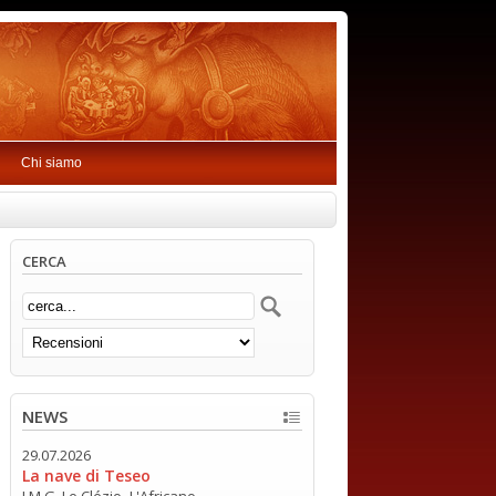
Chi siamo
CERCA
NEWS
29.07.2026
La nave di Teseo
J.M.G. Le Clézio -L'Africano