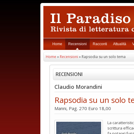
Home
Recensioni
Racconti
Attualità
V
Home
»
Recensioni
» Rapsodia su un solo tema
RECENSIONI
Claudio Morandini
Rapsodia su un solo 
Manni, Pag. 270 Euro 18,00
La caratterist
scrittura effi
fa notare) fun