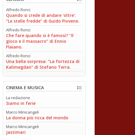
Alfredo Ronci
Quando si crede di andare ‘oltre’:
“Le stelle fredde” di Guido Piovene.
Alfredo Ronci
Che fare quando si è famosi? “Il
gioco e il massacro” di Ennio
Flaiano.
Alfredo Ronci
Una bella sorpresa: “La fortezza di
Kalimegdan” di Stefano Terra.
CINEMA E MUSICA
La redazione
Siamo in ferie
Marco Minicangeli
La donna più ricca del mondo
Marco Minicangeli
Jastimari