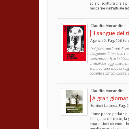
stile di scrittura che a 
moderne dell'attuale let
Claudio Morandini
Il sangue del 
Agenzia X, Pag. 158 Eur
Dai finestroni luridi di 
diagonale dal vecchio co
spaventoso. Ecco la bizz
metalliche, aggressive, c
stanno ricoprendo di ruggi
cadente e scricchiolante, 
Claudio Morandini
A gran giornat
Edizioni La Linea, Pag. 
Come posso parlare di q
l'eleganza del tratto, la
impressioni dicendo che
meglio evocativo, mi ha 