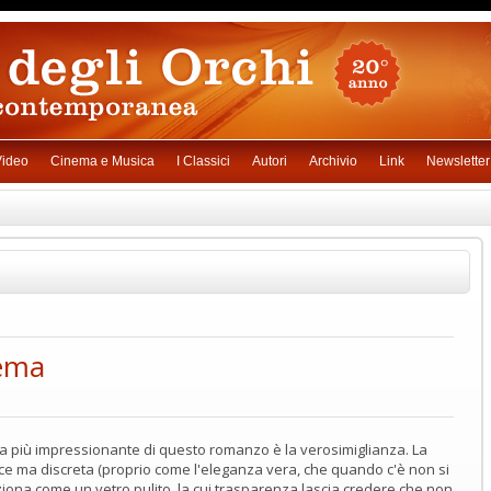
ideo
Cinema e Musica
I Classici
Autori
Archivio
Link
Newsletter
tema
ica più impressionante di questo romanzo è la verosimiglianza. La
cace ma discreta (proprio come l'eleganza vera, che quando c'è non si
ziona come un vetro pulito, la cui trasparenza lascia credere che non