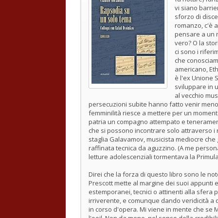
vi siano barrier
sforzo di disce
romanzo, c'è an
pensare a un r
vero? O la sto
ci sono i riferi
che conosciamo
americano, Eth
è l'ex Unione S
sviluppare in u
al vecchio musi
persecuzioni subite hanno fatto venir meno l'i
femminilità riesce a mettere per un momento 
patria un compagno attempato e teneramente
che si possono incontrare solo attraverso i r
staglia Galavamov, musicista mediocre che gr
raffinata tecnica da aguzzino. (A me person
letture adolescenziali tormentava la Primul
Direi che la forza di questo libro sono le not
Prescott mette al margine dei suoi appunti 
estemporanei, tecnici o attinenti alla sfera
irriverente, e comunque dando veridicità a q
in corso d'opera. Mi viene in mente che se 