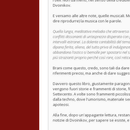
l'oeil. Non da meno, nel senso della credibilit
Dvoinikov.
E veniamo alle altre note, quelle musicali. 
dire riprodurre) la musica con le parole.
Quella lunga, meditativa melodia che attraversa tu
conflitti dissonanti di un'asprezza disperata con 
intervalli estranei. La dolente cantabilità del t
dipana ferita, aliena, del tutto priva di indulgen
abbandona l'ostico si bemolle per spostarsi nel 
più strazianti proprio perché così rare, così retic
Brani come questo, credo, sono tali da dare 
riferimenti precisi, ma anche di dare sugges
Davvero questo libro, giustamente paragonat
vengono fuori storie e frammenti di storie, f
Settecento. A volte sono frammenti piccoliss
dalla techno, dove l'umorismo, materiale s
apoteosi.
Alla fine, dopo un'appagante lettura, resta
notizie di Dvoinikov, per sapere se esiste, e