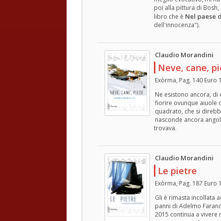
poi alla pittura di Bosh,
Nel paese d
libro che è
dell'innocenza").
Claudio Morandini
Neve, cane, p
Exòrma, Pag. 140 Euro 
Ne esistono ancora, di qu
fiorire ovunque aiuole 
quadrato, che si direbb
nasconde ancora angoli 
trovava.
Claudio Morandini
Le pietre
Exòrma, Pag. 187 Euro 
Gli è rimasta incollata
panni di Adelmo Farand
2015 continua a vivere 