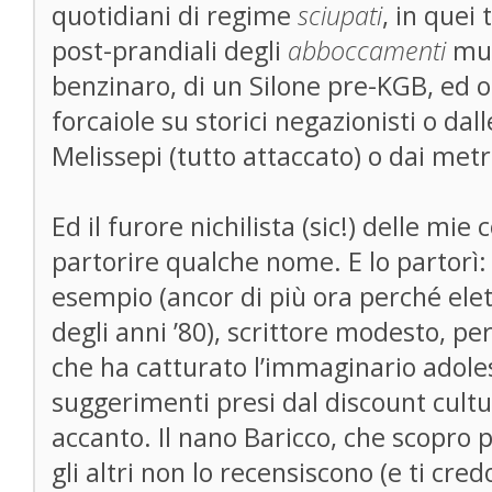
quotidiani di regime
sciupati
, in quei
post-prandiali degli
abboccamenti
mult
benzinaro, di un Silone pre-KGB, ed o
forcaiole su storici negazionisti o dall
Melissepi (tutto attaccato) o dai metra
Ed il furore nichilista (sic!) delle mi
partorire qualche nome. E lo partorì: 
esempio (ancor di più ora perché elet
degli anni ’80), scrittore modesto, pe
che ha catturato l’immaginario adoles
suggerimenti presi dal discount cultu
accanto. Il nano Baricco, che scopro 
gli altri non lo recensiscono (e ti cred