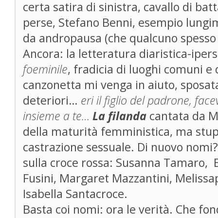
certa satira di sinistra, cavallo di bat
perse, Stefano Benni, esempio lungim
da andropausa (che qualcuno spesso m
Ancora: la letteratura diaristica-ipers
foeminile
, fradicia di luoghi comuni e d
canzonetta mi venga in aiuto, sposat
deteriori…
eri il figlio del padrone, face
insieme a te…
La filanda
cantata da Mi
della maturità femministica, ma stu
castrazione sessuale. Di nuovo nomi
sulla croce rossa: Susanna Tamaro, E
Fusini, Margaret Mazzantini, Melissap
Isabella Santacroce.
Basta coi nomi: ora le verità. Che 