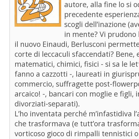
autore, alla fine lo si
precedente esperienza
scogli dell’inazione (a
in mente? Vi prudono 
il nuovo Einaudi, Berlusconi permett
corte di leccaculi sfaccendati? Bene, e
matematici, chimici, fisici - si sa le l
fanno a cazzotti -, laureati in giuris
commercio, suffragette post-flowerpo
arcaico! -, bancari con moglie e figli,
divorziati-separati).
L’ho inventata perché m’infastidiva 
che trasformava (e tutt’ora trasforma
vorticoso gioco di rimpalli tennistici o