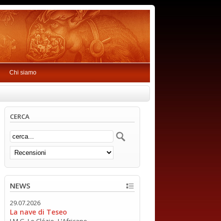
Chi siamo
CERCA
NEWS
29.07.2026
La nave di Teseo
J.M.G. Le Clézio -L'Africano