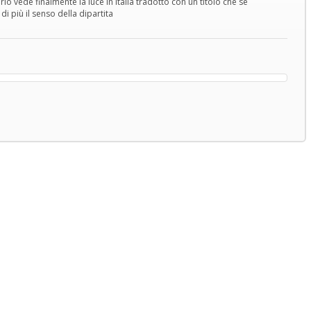
io vede finalmente la luce in Italia tradotto con un titolo che se
 più il senso della dipartita