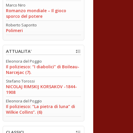
Marco Niro
Romanzo mondiale – Il gioco
sporco del potere
Roberto Saporito
Polimeri
ATTUALITA'
Eleonora del Poggio
Il poliziesco: “I diabolici” di Boileau-
Narcejac (7).
Stefano Torossi
NICOLAJ RIMSKIJ KORSAKOV -1844-
1908
Eleonora del Poggio
Il poliziesco: “La pietra di luna” di
Wilkie Collins”. (6)
CLASSICI