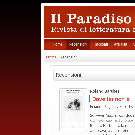
Home
Recensioni
Racconti
Attualità
V
Home
» Recensioni
Recensioni
Roland Barthes
Dove lei non è
Einaudi, Pag. 257 Euro 18,
Scriveva Pasolini conclud
non voler morire. Sono qui, s
Roland Barthes, alla morte
annotava, quasi quotidiana