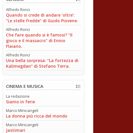
Alfredo Ronci
Quando si crede di andare ‘oltre’:
“Le stelle fredde” di Guido Piovene.
Alfredo Ronci
Che fare quando si è famosi? “Il
gioco e il massacro” di Ennio
Flaiano.
Alfredo Ronci
Una bella sorpresa: “La fortezza di
Kalimegdan” di Stefano Terra.
CINEMA E MUSICA
La redazione
Siamo in ferie
Marco Minicangeli
La donna più ricca del mondo
Marco Minicangeli
Jastimari