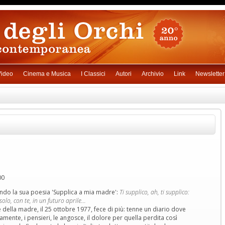
ideo
Cinema e Musica
I Classici
Autori
Archivio
Link
Newsletter
00
endo la sua poesia 'Supplica a mia madre':
Ti supplico, ah, ti supplico:
olo, con te, in un futuro aprile...
 della madre, il 25 ottobre 1977, fece di più: tenne un diario dove
mente, i pensieri, le angosce, il dolore per quella perdita così