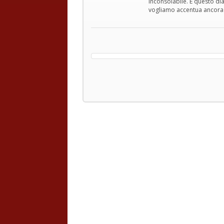
inconsolabile. E questo diar
vogliamo accentua ancora di