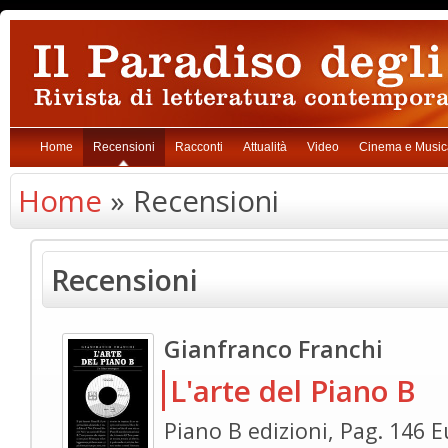
Home
Recensioni
Racconti
Attualità
Video
Cinema e Music
Home
» Recensioni
Recensioni
Gianfranco Franchi
L'arte del Piano B
Piano B edizioni, Pag. 146 E