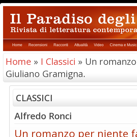
Home
Recensioni
Racconti
Attualità
Video
Cinema e Music
Home
»
I Classici
» Un romanzo p
Giuliano Gramigna.
CLASSICI
Alfredo Ronci
Un romanzo per niente fa