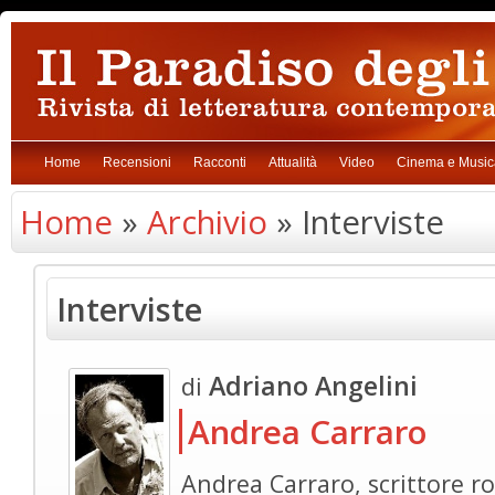
Home
Recensioni
Racconti
Attualità
Video
Cinema e Music
Home
»
Archivio
» Interviste
Interviste
Adriano Angelini
di
Andrea Carraro
Andrea Carraro, scrittore ro