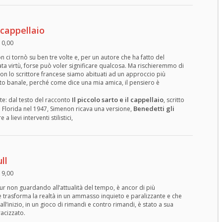
 cappellaio
10,00
 ci tornò su ben tre volte e, per un autore che ha fatto del
ata virtù, forse può voler significare qualcosa. Ma rischieremmo di
Con lo scrittore francese siamo abituati ad un approccio più
o banale, perché come dice una mia amica, il pensiero è
Il piccolo sarto e il cappellaio
te: dal testo del racconto
, scritto
Benedetti gli
 Florida nel 1947, Simenon ricava una versione,
 a lievi interventi stilistici,
ll
19,00
r non guardando all’attualità del tempo, è ancor di più
e trasforma la realtà in un ammasso inquieto e paralizzante e che
ll’inizio, in un gioco di rimandi e contro rimandi, è stato a sua
racizzato.