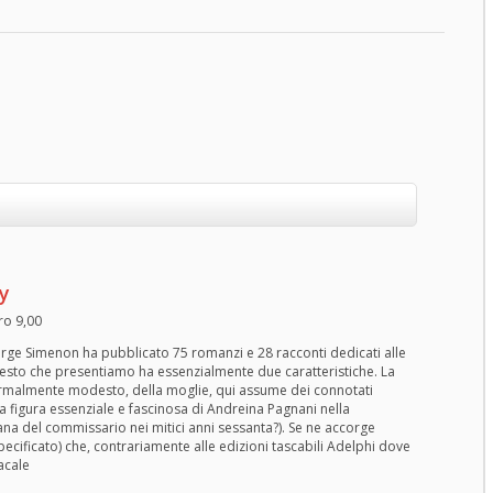
y
ro 9,00
eorge Simenon ha pubblicato 75 romanzi e 28 racconti dedicati alle
uesto che presentiamo ha essenzialmente due caratteristiche. La
ormalmente modesto, della moglie, qui assume dei connotati
 la figura essenziale e fascinosa di Andreina Pagnani nella
liana del commissario nei mitici anni sessanta?). Se ne accorge
pecificato) che, contrariamente alle edizioni tascabili Adelphi dove
acale