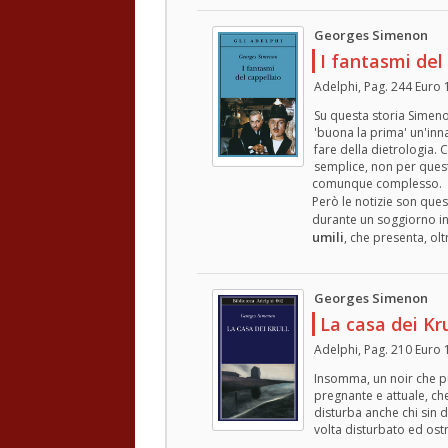
Georges Simenon
I fantasmi del
Adelphi, Pag. 244 Euro 
Su questa storia Simenon
'buona la prima' un'inn
fare della dietrologia. 
semplice, non per quest
comunque complesso.
Però le notizie son ques
durante un soggiorno in
umili
, che presenta, oltre
Georges Simenon
La casa dei Kru
Adelphi, Pag. 210 Euro 
Insomma, un noir che pu
pregnante e attuale, ch
disturba anche chi sin da
volta disturbato ed ost