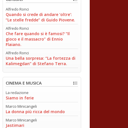
Alfredo Ronci
Quando si crede di andare ‘oltre’:
“Le stelle fredde” di Guido Piovene.
Alfredo Ronci
Che fare quando si è famosi? “Il
gioco e il massacro” di Ennio
Flaiano.
Alfredo Ronci
Una bella sorpresa: “La fortezza di
Kalimegdan” di Stefano Terra.
CINEMA E MUSICA
La redazione
Siamo in ferie
Marco Minicangeli
La donna più ricca del mondo
Marco Minicangeli
Jastimari