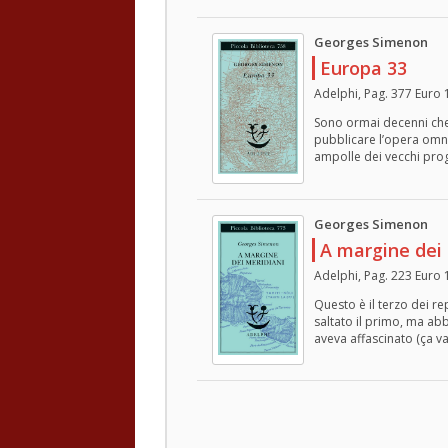
Georges Simenon
Europa 33
Adelphi, Pag. 377 Euro 
Sono ormai decenni che 
pubblicare l’opera omnia
ampolle dei vecchi prog
Georges Simenon
A margine dei 
Adelphi, Pag. 223 Euro 
Questo è il terzo dei r
saltato il primo, ma abb
aveva affascinato (ça v