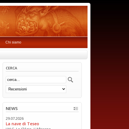
Chi siamo
CERCA
NEWS
29.07.2026
La nave di Teseo
J.M.G. Le Clézio -L'Africano