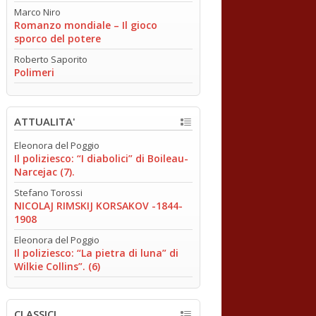
Marco Niro
Romanzo mondiale – Il gioco
sporco del potere
Roberto Saporito
Polimeri
ATTUALITA'
Eleonora del Poggio
Il poliziesco: “I diabolici” di Boileau-
Narcejac (7).
Stefano Torossi
NICOLAJ RIMSKIJ KORSAKOV -1844-
1908
Eleonora del Poggio
Il poliziesco: “La pietra di luna” di
Wilkie Collins”. (6)
CLASSICI