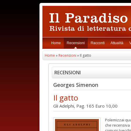
Home
Recensioni
Racconti
Attualità
V
Home
»
Recensioni
» Il gatto
RECENSIONI
Georges Simenon
Il gatto
Gli Adelphi, Pag. 165 Euro 10,00
Polemizzai qua
che recensiva 
comuni (vecchi