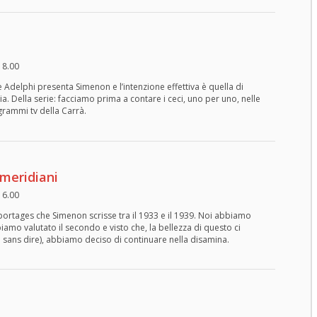
18.00
Adelphi presenta Simenon e l’intenzione effettiva è quella di
. Della serie: facciamo prima a contare i ceci, uno per uno, nelle
rammi tv della Carrà.
meridiani
16.00
eportages che Simenon scrisse tra il 1933 e il 1939. Noi abbiamo
iamo valutato il secondo e visto che, la bellezza di questo ci
a sans dire), abbiamo deciso di continuare nella disamina.