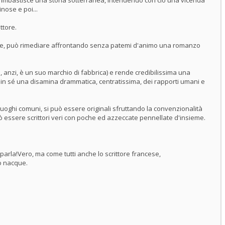
io imbastisce una storia sotterranea, intendendo con ciò una vicenda
inose e poi...
ttore.
inarie, può rimediare affrontando senza patemi d'animo una romanzo
, anzi, è un suo marchio di fabbrica) e rende credibilissima una
ne in sé una disamina drammatica, centratissima, dei rapporti umani e
uoghi comuni, si può essere originali sfruttando la convenzionalità
ò essere scrittori veri con poche ed azzeccate pennellate d'insieme.
arla!Vero, ma come tutti anche lo scrittore francese,
o nacque.