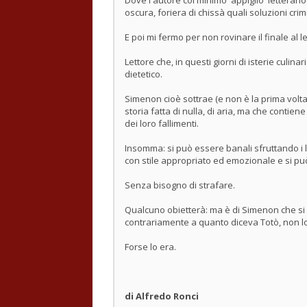
Dove l'autore col minimo 'appiglio' letterar
oscura, foriera di chissà quali soluzioni crim
E poi mi fermo per non rovinare il finale al le
Lettore che, in questi giorni di isterie cul
dietetico.
Simenon cioè sottrae (e non è la prima volta
storia fatta di nulla, di aria, ma che contie
dei loro fallimenti.
Insomma: si può essere banali sfruttando i l
con stile appropriato ed emozionale e si pu
Senza bisogno di strafare.
Qualcuno obietterà: ma è di Simenon che si p
contrariamente a quanto diceva Totò, non l
Forse lo era.
di Alfredo Ronci