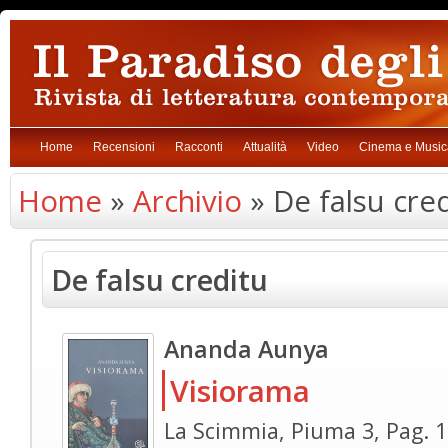
Home
Recensioni
Racconti
Attualità
Video
Cinema e Music
Home
»
Archivio
» De falsu cre
De falsu creditu
Ananda Aunya
Visiorama
La Scimmia, Piuma 3, Pag. 1