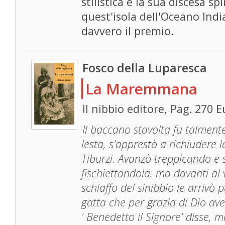
stilistica e la sua discesa s
quest'isola dell'Oceano Ind
davvero il premio.
Fosco della Luparesca
La Maremmana
Il nibbio editore, Pag. 270 
Il baccano stavolta fu talmen
lesta, s'apprestò a richiudere l
Tiburzi. Avanzò treppicando e
fischiettandola: ma davanti al 
schiaffo del sinibbio le arrivò
gatta che per grazia di Dio ave
' Benedetto il Signore' disse, m