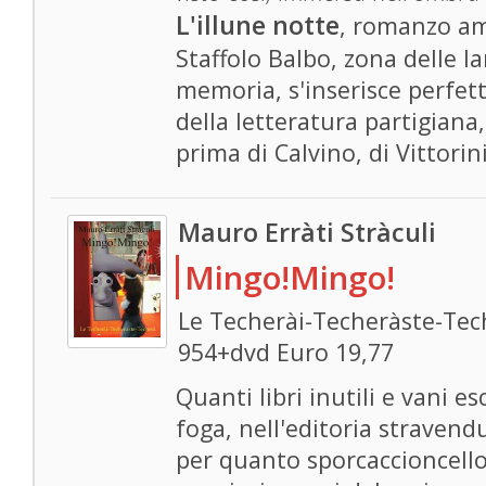
L'illune notte
, romanzo am
Staffolo Balbo, zona delle l
memoria, s'inserisce perfet
della letteratura partigiana,
prima di Calvino, di Vittorin
Mauro Erràti Stràculi
Mingo!Mingo!
Le Techerài-Techeràste-Tech
954+dvd Euro 19,77
Quanti libri inutili e vani 
foga, nell'editoria stravendu
per quanto sporcaccioncell