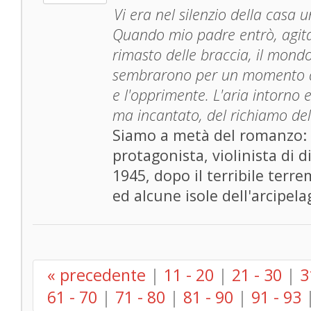
Vi era nel silenzio della casa 
Quando mio padre entrò, agita
rimasto delle braccia, il mond
sembrarono per un momento al
e l'opprimente. L'aria intorno 
ma incantato, del richiamo del
Siamo a metà del romanzo: T
protagonista, violinista di d
1945, dopo il terribile terr
ed alcune isole dell'arcipel
« precedente
|
11 - 20
|
21 - 30
|
3
61 - 70
|
71 - 80
|
81 - 90
|
91 - 93