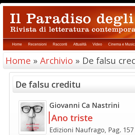
Home
Recensioni
Racconti
Attualità
Video
Cinema e Music
Home
»
Archivio
» De falsu cre
De falsu creditu
Giovanni Ca Nastrini
Ano triste
Edizioni Naufrago, Pag. 157