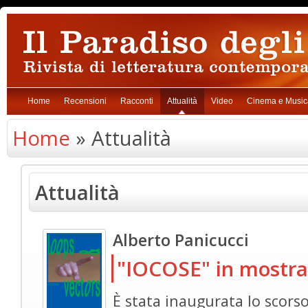
Home
Recensioni
Racconti
Attualità
Video
Cinema e Music
Home
» Attualità
Attualità
Alberto Panicucci
"IOCOSE" in mostra
È stata inaugurata lo scors