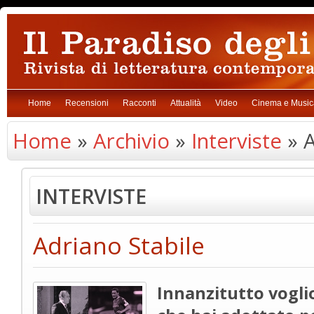
Home
Recensioni
Racconti
Attualità
Video
Cinema e Music
Home
»
Archivio
»
Interviste
» A
INTERVISTE
Adriano Stabile
Innanzitutto voglio 