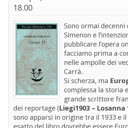
18.00
Sono ormai decenni 
Simenon e l’intenzion
pubblicare l’opera om
facciamo prima a con
nelle ampolle dei ve
Carrà.
Si scherza, ma
Euro
complessa la storia e
grande scrittore fra
dei reportage (
Liegi1903 – Losanna 
sono apparsi in origine tra il 1933 e il
esatto del libro dovrebbe essere Euro