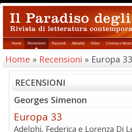
Home
Recensioni
Racconti
Attualità
Video
Cinema e Music
Home
»
Recensioni
» Europa 3
RECENSIONI
Georges Simenon
Europa 33
Adelphi, Federica e Lorenza Di L