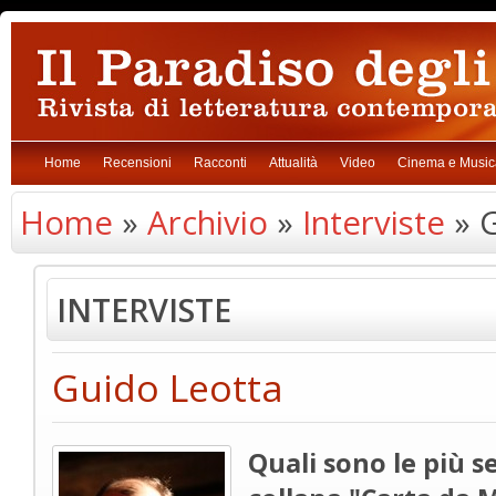
Home
Recensioni
Racconti
Attualità
Video
Cinema e Music
Home
»
Archivio
»
Interviste
» G
INTERVISTE
Guido Leotta
Quali sono le più s