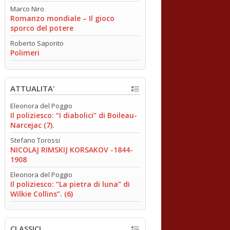
Marco Niro
Romanzo mondiale – Il gioco
sporco del potere
Roberto Saporito
Polimeri
ATTUALITA'
Eleonora del Poggio
Il poliziesco: “I diabolici” di Boileau-
Narcejac (7).
Stefano Torossi
NICOLAJ RIMSKIJ KORSAKOV -1844-
1908
Eleonora del Poggio
Il poliziesco: “La pietra di luna” di
Wilkie Collins”. (6)
CLASSICI