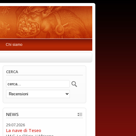
Chi siamo
CERCA
NEWS
29.07.2026
La nave di Teseo
J.M.G. Le Clézio -L'Africano