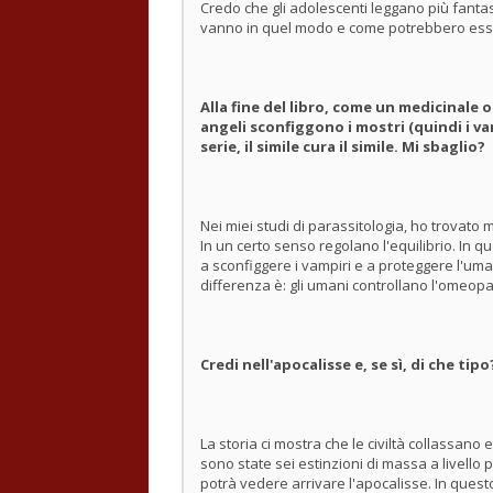
Credo che gli adolescenti leggano più fanta
vanno in quel modo e come potrebbero essere
Alla fine del libro, come un medicinale 
angeli sconfiggono i mostri (quindi i va
serie, il simile cura il simile. Mi sbaglio?
Nei miei studi di parassitologia, ho trovato m
In un certo senso regolano l'equilibrio. In q
a sconfiggere i vampiri e a proteggere l'uman
differenza è: gli umani controllano l'omeopat
Credi nell'apocalisse e, se sì, di che tipo
La storia ci mostra che le civiltà collassano 
sono state sei estinzioni di massa a livello
potrà vedere arrivare l'apocalisse. In quest