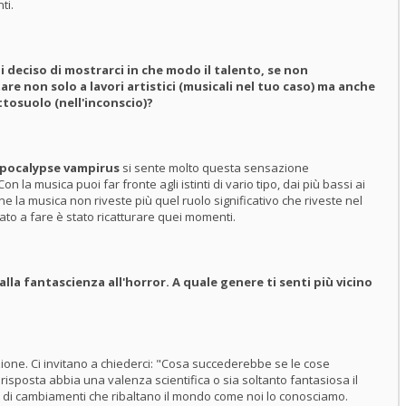
ti.
 deciso di mostrarci in che modo il talento, se non
 non solo a lavori artistici (musicali nel tuo caso) ma anche
ttosuolo (nell'inconscio)?
pocalypse vampirus
si sente molto questa sensazione
 la musica puoi far fronte agli istinti di vario tipo, dai più bassi ai
ne la musica non riveste più quel ruolo significativo che riveste nel
to a fare è stato ricatturare quei momenti.
dalla fantascienza all'horror. A quale genere ti senti più vicino
ezione. Ci invitano a chiederci: "Cosa succederebbe se le cose
isposta abbia una valenza scientifica o sia soltanto fantasiosa il
o di cambiamenti che ribaltano il mondo come noi lo conosciamo.