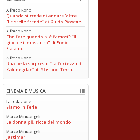
Alfredo Ronci
Quando si crede di andare ‘oltre’:
“Le stelle fredde” di Guido Piovene.
Alfredo Ronci
Che fare quando si è famosi? “Il
gioco e il massacro” di Ennio
Flaiano.
Alfredo Ronci
Una bella sorpresa: “La fortezza di
Kalimegdan” di Stefano Terra.
CINEMA E MUSICA
La redazione
Siamo in ferie
Marco Minicangeli
La donna più ricca del mondo
Marco Minicangeli
Jastimari