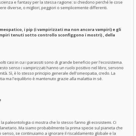
scienza e fantasy per la stessa ragione: si chiedono perché le cose
 diverse, o migliori, peggiori o semplicemente differenti.
omeopatico, i pip (i vampirizzati ma non ancora vampiri) e gli
mpiri tenuti sotto controllo sconfiggono i mostri) , della
olti casi in cui i parassiti sono di grande beneficio per l'ecosistema.
uesto senso i vampirizzati hanno un ruolo positivo nel libro, servono
ità. Sì, è lo stesso principio generale dell'omeopatia, credo. La
ia ma l'equilibrio è mantenuto grazie alla malattia in sé.
?
e la paleontologia ci mostra che lo stesso fanno gli ecosistemi. Ci
 planetario. Ma siamo probabilmente la prima specie sul pianeta che
o senso, se continuiamo a ignorare il riscaldamento globale e la