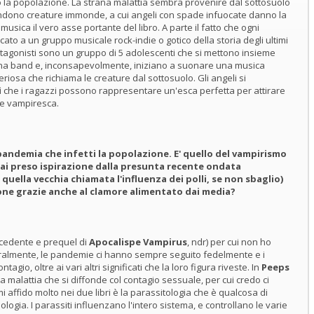
la popolazione. La strana malattia sembra provenire dal sottosuolo
dono creature immonde, a cui angeli con spade infuocate danno la
 musica il vero asse portante del libro. A parte il fatto che ogni
cato a un gruppo musicale rock-indie o gotico della storia degli ultimi
rotagonisti sono un gruppo di 5 adolescenti che si mettono insieme
na band e, inconsapevolmente, iniziano a suonare una musica
eriosa che richiama le creature dal sottosuolo. Gli angeli si
 che i ragazzi possono rappresentare un'esca perfetta per attirare
sse vampiresca.
na pandemia che infetti la popolazione. E' quello del vampirismo
i preso ispirazione dalla presunta recente ondata
quella vecchia chiamata l'influenza dei polli, se non sbaglio)
rsone grazie anche al clamore alimentato dai media?
ecedente e prequel di
Apocalispe Vampirus
, ndr) per cui non ho
uralmente, le pandemie ci hanno sempre seguito fedelmente e i
agio, oltre ai vari altri significati che la loro figura riveste. In
Peeps
 malattia che si diffonde col contagio sessuale, per cui credo ci
 mi affido molto nei due libri è la parassitologia che è qualcosa di
ogia. I parassiti influenzano l'intero sistema, e controllano le varie