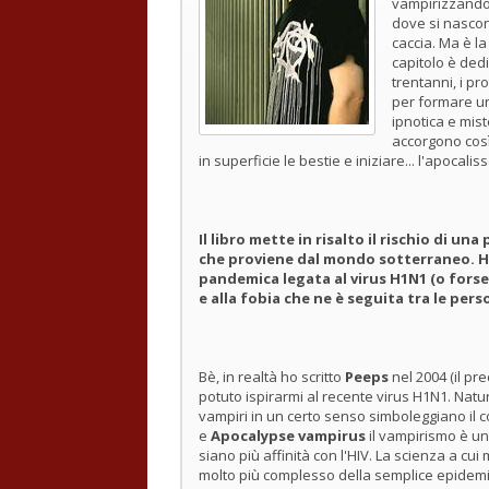
vampirizzando 
dove si nascon
caccia. Ma è la
capitolo è dedi
trentanni, i p
per formare u
ipnotica e mist
accorgono così
in superficie le bestie e iniziare... l'apocali
Il libro mette in risalto il rischio di u
che proviene dal mondo sotterraneo. Ha
pandemica legata al virus H1N1 (o forse 
e alla fobia che ne è seguita tra le pe
Bè, in realtà ho scritto
Peeps
nel 2004 (il pr
potuto ispirarmi al recente virus H1N1. Nat
vampiri in un certo senso simboleggiano il cont
e
Apocalypse vampirus
il vampirismo è una
siano più affinità con l'HIV. La scienza a cui
molto più complesso della semplice epidemiol