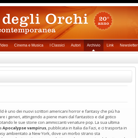
ideo
Cinema e Musica
I Classici
Autori
Archivio
Link
Newsletter
ld è uno dei nuovi scrittori americani horror e fantasy che più ha
re i generi, attingendo a piene mani dal fantastico e dal gotico
notando le sue storie con ammiccanti venature pop. La sua ultima
ma
Apocalypse vampirus
, pubblicata in Italia da Fazi, e ci trasporta in
asy ambientato a New York, dove un morbo strano sta