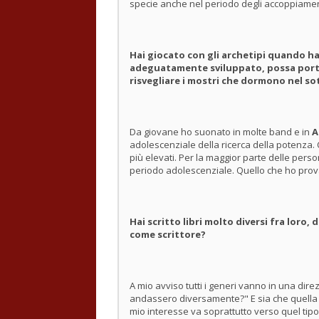
specie anche nel periodo degli accoppiamen
Hai giocato con gli archetipi quando hai
adeguatamente sviluppato, possa portare
risvegliare i mostri che dormono nel so
Da giovane ho suonato in molte band e in
A
adolescenziale della ricerca della potenza. Con
più elevati. Per la maggior parte delle perso
periodo adolescenziale. Quello che ho prova
Hai scritto libri molto diversi fra loro, 
come scrittore?
A mio avviso tutti i generi vanno in una dir
andassero diversamente?" E sia che quella r
mio interesse va soprattutto verso quel tip