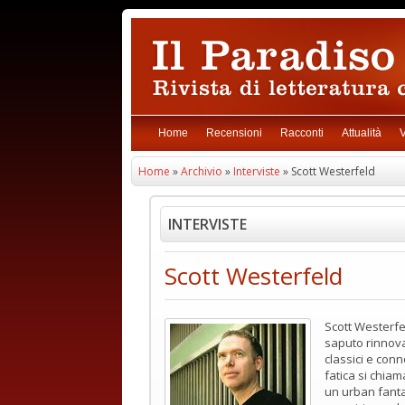
Home
Recensioni
Racconti
Attualità
V
Home
»
Archivio
»
Interviste
» Scott Westerfeld
INTERVISTE
Scott Westerfeld
Scott Westerfe
saputo rinnova
classici e con
fatica si chia
un urban fant