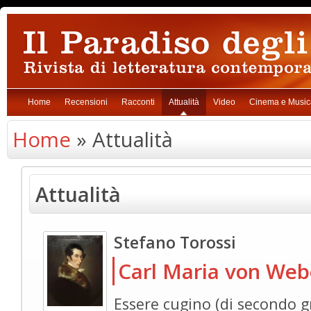
Home
Recensioni
Racconti
Attualità
Video
Cinema e Music
Home
» Attualità
Attualità
Stefano Torossi
Carl Maria von Web
Essere cugino (di secondo g