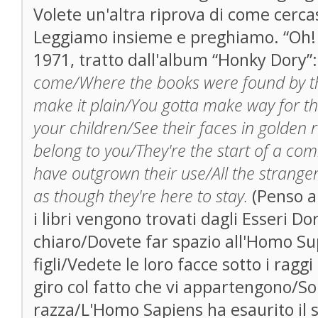
Volete un'altra riprova di come cerca
Leggiamo insieme e preghiamo. “Oh! Y
1971, tratto dall'album “Honky Dory”
come/Where the books were found by t
make it plain/You gotta make way for 
your children/See their faces in golden r
belong to you/They're the start of a c
have outgrown their use/All the strange
as though they're here to stay.
(Penso 
i libri vengono trovati dagli Esseri Do
chiaro/Dovete far spazio all'Homo Sup
figli/Vedete le loro facce sotto i ragg
giro col fatto che vi appartengono/So
razza/L'Homo Sapiens ha esaurito il 