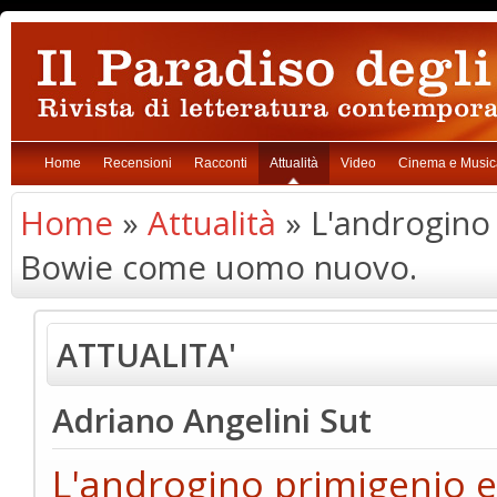
Home
Recensioni
Racconti
Attualità
Video
Cinema e Music
Home
»
Attualità
» L'androgino 
Bowie come uomo nuovo.
ATTUALITA'
Adriano Angelini Sut
L'androgino primigenio e 