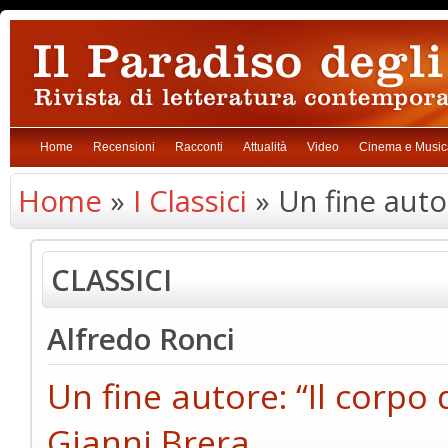
Home
Recensioni
Racconti
Attualità
Video
Cinema e Music
Home
»
I Classici
» Un fine autor
CLASSICI
Alfredo Ronci
Un fine autore: “Il corpo 
Gianni Brera.