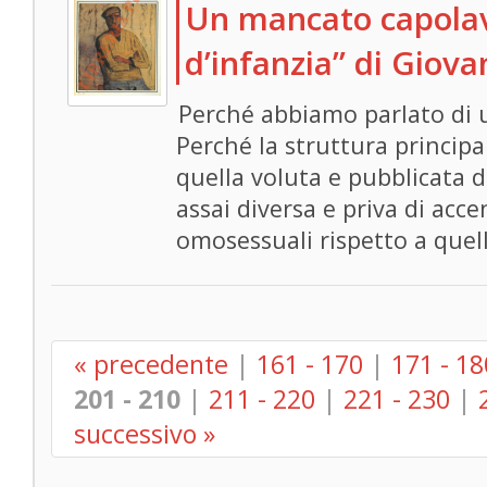
Un mancato capolav
d’infanzia” di Giov
Perché abbiamo parlato di
Perché la struttura principa
quella voluta e pubblicata d
assai diversa e priva di ac
omosessuali rispetto a quell
« precedente
|
161 - 170
|
171 - 18
201 - 210
|
211 - 220
|
221 - 230
|
successivo »