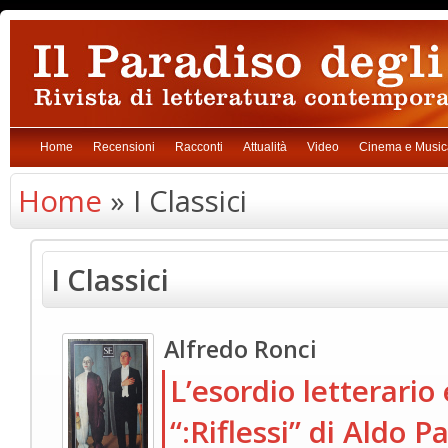
Home
Recensioni
Racconti
Attualità
Video
Cinema e Music
Home
» I Classici
I Classici
Alfredo Ronci
L’esordio letterario
“:Riflessi” di Aldo P