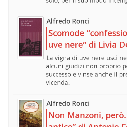
solo, per il suo modo intelli
Alfredo Ronci
Scomode “confession
uve nere” di Livia D
La vigna di uve nere uscì n
alcuni giudizi non proprio 
successo e vinse anche il p
vicenda.
Alfredo Ronci
Non Manzoni, però…
antico” di Antonio 