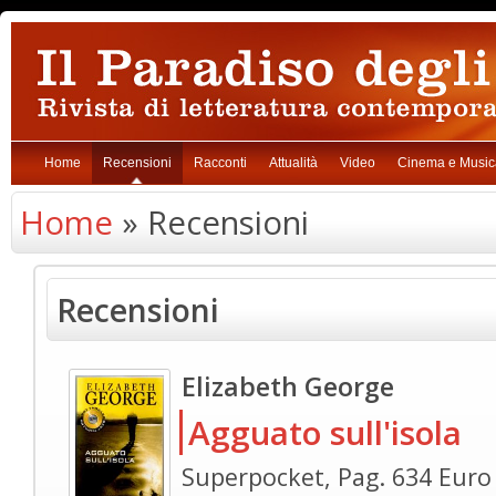
Home
Recensioni
Racconti
Attualità
Video
Cinema e Music
Home
» Recensioni
Recensioni
Elizabeth George
Agguato sull'isola
Superpocket, Pag. 634 Euro