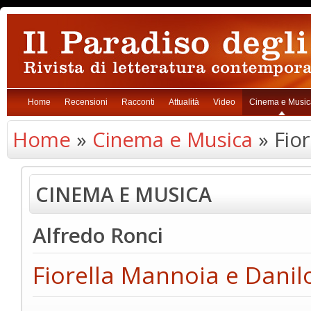
Home
Recensioni
Racconti
Attualità
Video
Cinema e Music
Home
»
Cinema e Musica
» Fior
CINEMA E MUSICA
Alfredo Ronci
Fiorella Mannoia e Danil