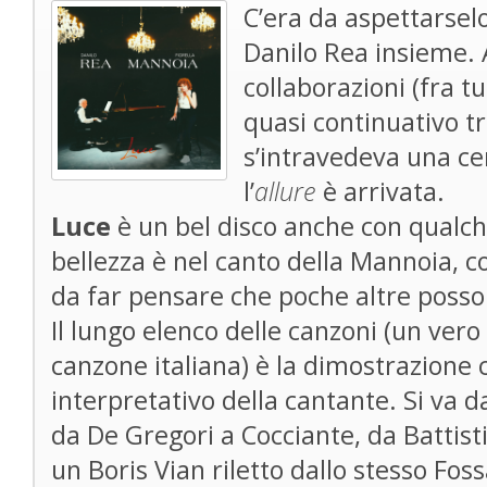
C’era da aspettarsel
Danilo Rea insieme. A
collaborazioni (fra t
quasi continuativo tr
s’intravedeva una c
l’
allure
è arrivata.
Luce
è un bel disco anche con qualc
bellezza è nel canto della Mannoia, c
da far pensare che poche altre poss
Il lungo elenco delle canzoni (un vero
canzone italiana) è la dimostrazione
interpretativo della cantante. Si va d
da De Gregori a Cocciante, da Battist
un Boris Vian riletto dallo stesso Fossa