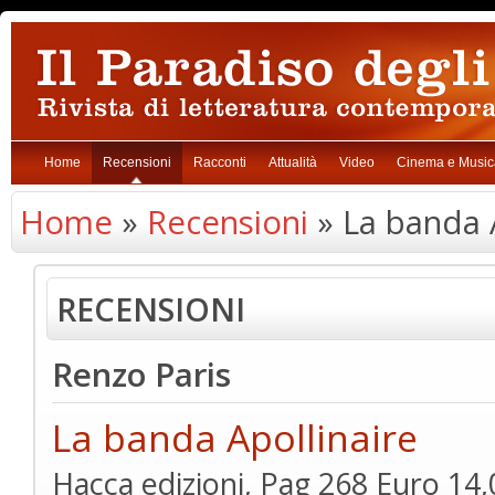
Home
Recensioni
Racconti
Attualità
Video
Cinema e Music
Home
»
Recensioni
» La banda A
RECENSIONI
Renzo Paris
La banda Apollinaire
Hacca edizioni, Pag 268 Euro 14,