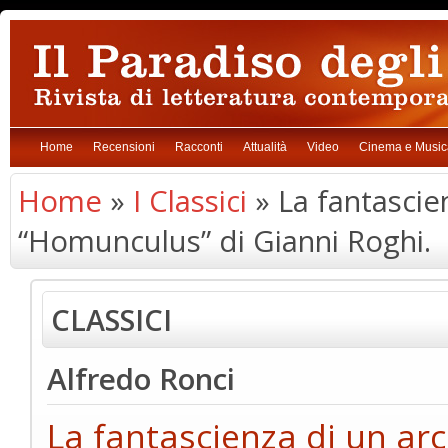
Home
Recensioni
Racconti
Attualità
Video
Cinema e Music
Home
»
I Classici
» La fantascie
“Homunculus” di Gianni Roghi.
CLASSICI
Alfredo Ronci
La fantascienza di un ar