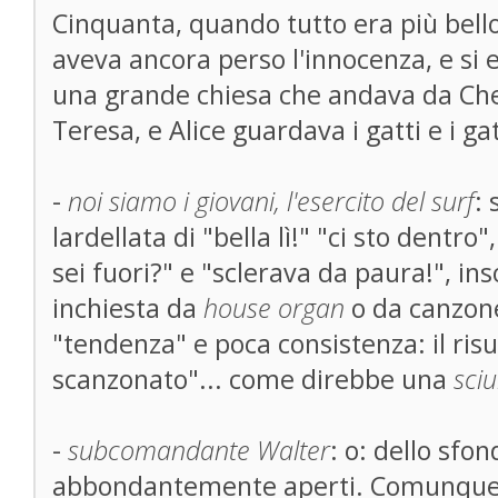
Cinquanta, quando tutto era più bello
aveva ancora perso l'innocenza, e si e
una grande chiesa che andava da C
Teresa, e Alice guardava i gatti e i ga
-
noi siamo i giovani, l'esercito del surf
: 
lardellata di "bella lì!" "ci sto dentr
sei fuori?" e "sclerava da paura!", i
inchiesta da
house organ
o da canzone
"tendenza" e poca consistenza: il ris
scanzonato"... come direbbe una
sciu
-
subcomandante Walter
: o: dello sfo
abbondantemente aperti. Comunque t