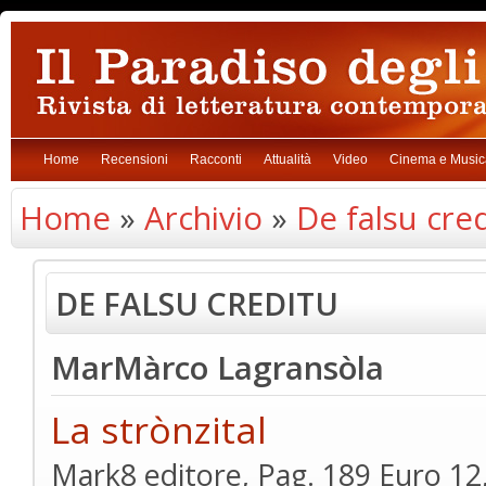
Home
Recensioni
Racconti
Attualità
Video
Cinema e Music
Home
»
Archivio
»
De falsu cre
DE FALSU CREDITU
MarMàrco Lagransòla
La strònzital
Mark8 editore, Pag. 189 Euro 12