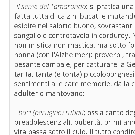
-
il seme del Tamarondo
: si pratica un
fatta tutta di calzini bucati e mutand
esibite nel salotto buono, sovrastanti 
sangallo e centrotavola in corduroy. 
non mistica non mastica, ma sotto fo
nonna (con l'Alzheimer): proverbi, fra
pesante campale, per catturare la Gen
tanta, tanta (e tonta) piccoloborghesit
sentimenti alle care memorie, dalla col
adulterio mantovano;
-
baci (perugina) rubati
; ossia canto d
preadolescenziali, pubertà, primi amor
vita bassa sotto il culo. Il tutto condit