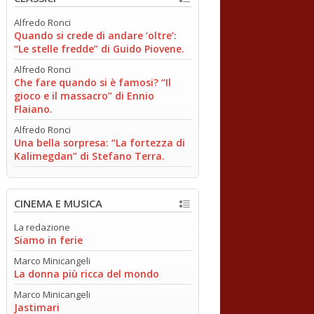
Alfredo Ronci
Quando si crede di andare ‘oltre’:
“Le stelle fredde” di Guido Piovene.
Alfredo Ronci
Che fare quando si è famosi? “Il
gioco e il massacro” di Ennio
Flaiano.
Alfredo Ronci
Una bella sorpresa: “La fortezza di
Kalimegdan” di Stefano Terra.
CINEMA E MUSICA
La redazione
Siamo in ferie
Marco Minicangeli
La donna più ricca del mondo
Marco Minicangeli
Jastimari