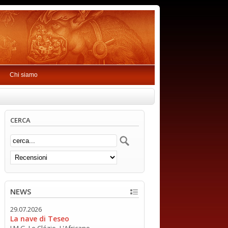
Chi siamo
CERCA
NEWS
29.07.2026
La nave di Teseo
J.M.G. Le Clézio -L'Africano