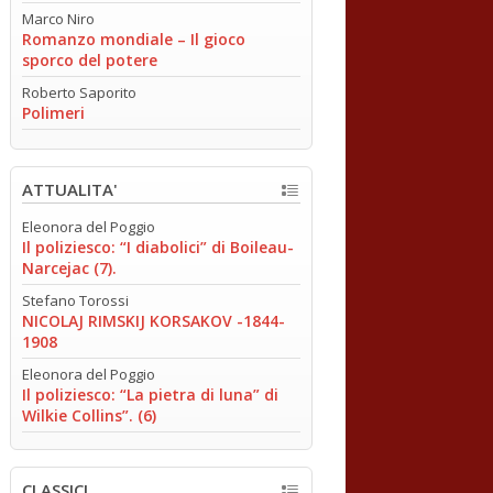
Marco Niro
Romanzo mondiale – Il gioco
sporco del potere
Roberto Saporito
Polimeri
ATTUALITA'
Eleonora del Poggio
Il poliziesco: “I diabolici” di Boileau-
Narcejac (7).
Stefano Torossi
NICOLAJ RIMSKIJ KORSAKOV -1844-
1908
Eleonora del Poggio
Il poliziesco: “La pietra di luna” di
Wilkie Collins”. (6)
CLASSICI