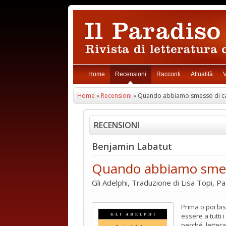
Home
Recensioni
Racconti
Attualità
V
Home
»
Recensioni
» Quando abbiamo smesso di ca
RECENSIONI
Benjamin Labatut
Quando abbiamo smess
Gli Adelphi, Traduzione di Lisa Topi, P
Prima o poi bi
essere a tutti 
perché, lettera