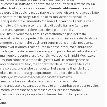
 successo di
Maniac
e, soprattutto per noi lettori di letteratura,
La
ollia,
Adelphi ci ripropone questo
Quando abbiamo smesso di
ndo
perché in qualche modo riapre e chiude i discorsi che aveva fatto
i sortite, ma mi sorge un dubbio: chi mai accidenti ha voluto
ro con questo titolo ignorando l’originale
Un verdor terrible
che in
 molto più lineare e comprensivo di quello italiano (tanto per
dor è una specie di colore tipico delle piante verdi).
e i titoli e veniamo al libro. Le centottanta pagine del testo
enzialmente le scoperte di fisica e astronomia realizzate da alcuni
se meglio dire geni, che dagli anni venti in poi (venti del novecento,
nno rivoluzionato il campo. Posso anche citarli, ma è sicuro che
he legge questa recensione è in grado poi di classificarli a dovere?
rma meno presente di altri), Karl Schwarzschid, Shinichi Mochizuki,
hi non conosce la storia del gatto?), Karl Heisenberg ecce cc.
ropri disfacimenti fisici, ma soprattutto della loro incredibile vita.
è una spiegazione anche per questo. Nelle pagine finali del libro,
olto a molti personaggi, soprattutto nel settore della fisica e
cendo:
Questa è un’opera di finzione basata su fatti reali.
ro: ma come faceva Labatut (lo so, è una mia personale
enio andasse a cagare, quante volte si masturbasse e quante volte,
facimento, confessasse a se stesso che si era innamorato?
 che questo libro, pur riportando teorie che non tutti possono
e.
atut.