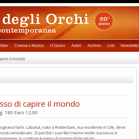
ideo
Cinema e Musica
I Classici
Autori
Archivio
Link
Newsletter
pire il mondo
o di capire il mondo
ag. 180 Euro 12.00
sognava farlo. Labatut, nato a Rotterdam, ma residente in Cile, deve
i costi considerato. Sì perché i suoi libri hanno molto successo e
riamente, lo scrittore è pieno di inestimabile intuito.