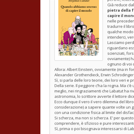
Già reduce dal
pietra della f
capire il mo
nelle precedent
tradurre il lib
qualche modo è
intenderci, ver
Lasciamo perder
riguardano ess
scienziati, for
ovviamente) ha
ognuno di voi c
Allora: Albert Einstein, ovviamente (ma in fo
Alexander Grothendieck, Erwin Schrodinger (c
Sì, si parla delle loro teorie, dei loro veri e p
Della serie. Il peggiore c’ha la rogna. Ma c’
meglio, nei ringraziamenti che Labatut ha riv
astronomia, lo scrittore avverte il lettore di
Ecco dunque il vero il vero dilemma del lib
considerazione) a sapere quante volte un g
con una condizione fisica al limite del dis
Si scherza, ma non si scherza. E’ per questo
comprendere, è sfizioso e pure interessant
Sì, prima o poi bisognava interessarsi di Lab