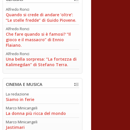
Alfredo Ronci
Quando si crede di andare ‘oltre’:
“Le stelle fredde” di Guido Piovene.
Alfredo Ronci
Che fare quando si è famosi? “Il
gioco e il massacro” di Ennio
Flaiano.
Alfredo Ronci
Una bella sorpresa: “La fortezza di
Kalimegdan” di Stefano Terra.
CINEMA E MUSICA
La redazione
Siamo in ferie
Marco Minicangeli
La donna più ricca del mondo
Marco Minicangeli
Jastimari