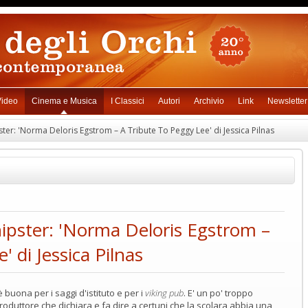
ideo
Cinema e Musica
I Classici
Autori
Archivio
Link
Newsletter
pster: 'Norma Deloris Egstrom – A Tribute To Peggy Lee' di Jessica Pilnas
'hipster: 'Norma Deloris Egstrom –
 di Jessica Pilnas
è buona per i saggi d'istituto e per i
viking pub
. E' un po' troppo
oduttore che dichiara e fa dire a certuni che la scolara abbia una