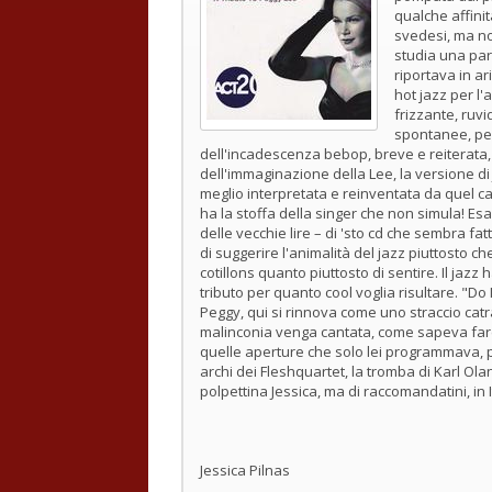
qualche affini
svedesi, ma no
studia una par
riportava in ar
hot jazz per l'
frizzante, ruvi
spontanee, per
dell'incadescenza bebop, breve e reiterata, 
dell'immaginazione della Lee, la versione di 
meglio interpretata e reinventata da quel c
ha la stoffa della singer che non simula! Esa
delle vecchie lire – di 'sto cd che sembra fat
di suggerire l'animalità del jazz piuttosto c
cotillons quanto piuttosto di sentire. Il jaz
tributo per quanto cool voglia risultare. "Do
Peggy, qui si rinnova come uno straccio cat
malinconia venga cantata, come sapeva fare l
quelle aperture che solo lei programmava, pe
archi dei Fleshquartet, la tromba di Karl Olan
polpettina Jessica, ma di raccomandatini, in
Jessica Pilnas