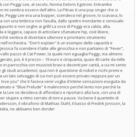
tà con Peggy Lee, al secolo, Norma Deloris Egstrom. Entrambe
n mi sembra esservi dell'altro. La Pilnas è una pop singer che si
te, Peggy Lee era una bopper, scendeva nel groove, lo scavava, lo
ia con una timbrica non fasulla, dallo spettro inondante e sensuale:
appunto e non seghe ai grilli! La voce di Peggy era calda, alta,
da e leggera, capace di articolare sfumature hip, cioè libere,
ché sentiva di diventare ulteriore e prioritario strumento
nell'orchestra. "Don't explain" è un esempio delle capacità e
Jessica fa scendere il latte alle ginocchia e non parliamo di "Fever",
avallo pazzo di Cat Power, la quale non eguaglia Peggy, ma almeno
gerato, poi, è il prezzo – 19 euro e cinquanta, quasi 40 carte da mille
to in parrocchia con musicisti bravi e decenti per carità, a cui mi sento
he gli studi accademici; qua non è questione di nobel e ricchi premi e
z ha un lato selvaggio di cui non può essere privato neppure per un
 I love you" che ti faceva venir voglia d'intime sensazioni eseguita da
ramato e "Blue Prelude" è malinconico perché lento non perché la
a Lee se decideva di affondarci e riportarci alla luce, con una di
r stupire a ritmo serrato di toni e pause. Va bene il quartetto di
dersson, il vibrafono di Mathias Stahl, il basso di Fredrik Jonsson, la
 Italia, ne abbiamo ben donde!