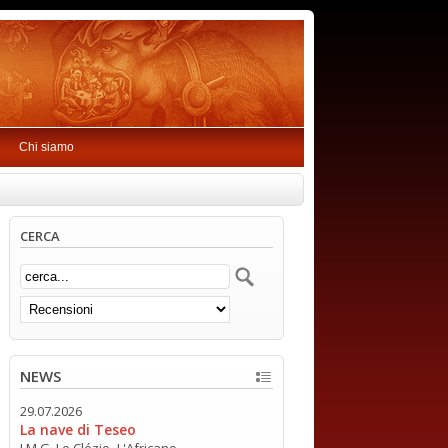
Chi siamo
CERCA
NEWS
29.07.2026
La nave di Teseo
J.M.G. Le Clézio -L'Africano