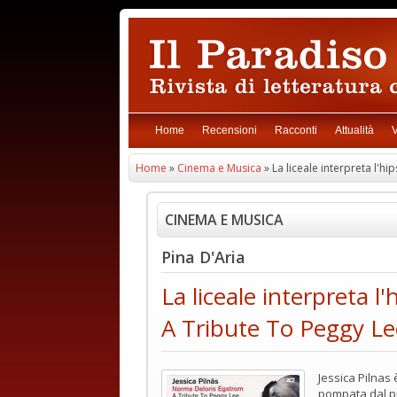
Home
Recensioni
Racconti
Attualità
V
Home
»
Cinema e Musica
» La liceale interpreta l'hi
CINEMA E MUSICA
Pina D'Aria
La liceale interpreta l
A Tribute To Peggy Lee'
Jessica Pilnas 
pompata dal pr