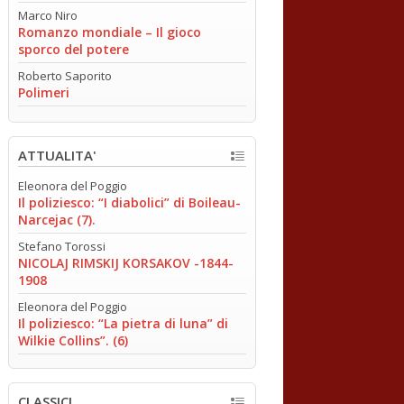
Marco Niro
Romanzo mondiale – Il gioco
sporco del potere
Roberto Saporito
Polimeri
ATTUALITA'
Eleonora del Poggio
Il poliziesco: “I diabolici” di Boileau-
Narcejac (7).
Stefano Torossi
NICOLAJ RIMSKIJ KORSAKOV -1844-
1908
Eleonora del Poggio
Il poliziesco: “La pietra di luna” di
Wilkie Collins”. (6)
CLASSICI