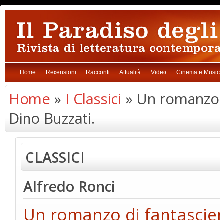
Home
Recensioni
Racconti
Attualità
Video
Cinema e Music
Home
»
I Classici
» Un romanzo d
Dino Buzzati.
CLASSICI
Alfredo Ronci
Un romanzo di fantascien