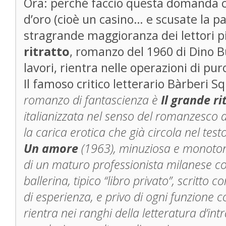
Ora: perché faccio questa domanda c
d’oro (cioè un casino… e scusate la p
stragrande maggioranza dei lettori pi
ritratto
, romanzo del 1960 di Dino Bu
lavori, rientra nelle operazioni di pu
Il famoso critico letterario Bàrberi S
romanzo di fantascienza è
Il grande ri
italianizzata nel senso del romanzesco 
la carica erotica che già circola nel testo
Un amore
(1963), minuziosa e monoton
di un maturo professionista milanese c
ballerina, tipico “libro privato”, scritt
di esperienza, e privo di ogni funzione c
rientra nei ranghi della letteratura d’in