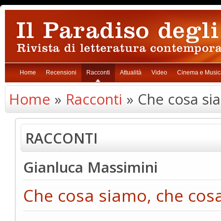
Home
Recensioni
Racconti
Attualità
Video
Cinema e Music
Home
»
Racconti
» Che cosa si
RACCONTI
Gianluca Massimini
Che cosa siamo, che cos