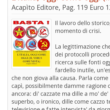
Acapìto Editore, Pag. 119 Euro 1
Il lavoro dello storic
momento di crisi.
La legittimazione che
dei protocolli procedu
ricerca sulle fonti o
fardello inutile, un'
che non giova alla causa. Parla come 
capì, possibilmente damme ragione 
ancora: di' cazzate ma dille a mo' de'
superbo, o ironico, dille come cazzo t
televisione e fatte intervista' da gio