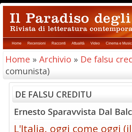
Home
Recensioni
Racconti
Attualità
Video
Cinema e Music
Home
»
Archivio
»
De falsu cre
comunista)
DE FALSU CREDITU
Ernesto Sparavvista Dal Bal
L'Italia, oggi come oggi (