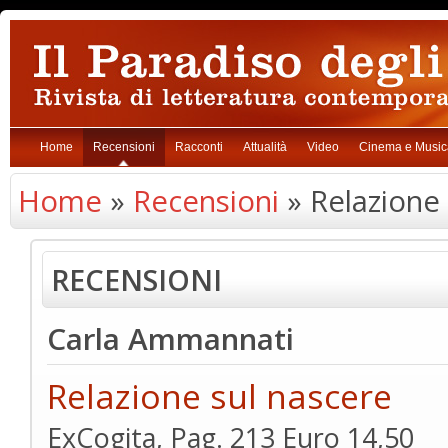
Home
Recensioni
Racconti
Attualità
Video
Cinema e Music
Home
»
Recensioni
» Relazione 
RECENSIONI
Carla Ammannati
Relazione sul nascere
ExCogita, Pag. 213 Euro 14,50