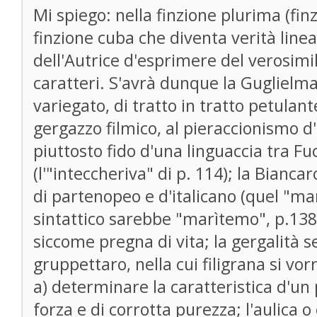
Mi spiego: nella finzione plurima (finz
finzione cuba che diventa verità line
dell'Autrice d'esprimere del verosimil
caratteri. S'avrà dunque la Guglielm
variegato, di tratto in tratto petulant
gergazzo filmico, al pieraccionismo d'a
piuttosto fido d'una linguaccia tra Fuc
(l'"inteccheriva" di p. 114); la Bianca
di partenopeo e d'italicano (quel "ma
sintattico sarebbe "marìtemo", p.138),
siccome pregna di vita; la gergalità s
gruppettaro, nella cui filigrana si vor
a) determinare la caratteristica d'un 
forza e di corrotta purezza; l'aulic