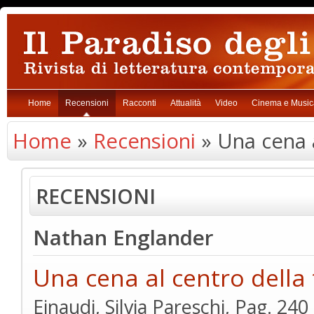
Home
Recensioni
Racconti
Attualità
Video
Cinema e Music
Home
»
Recensioni
» Una cena a
RECENSIONI
Nathan Englander
Una cena al centro della 
Einaudi, Silvia Pareschi, Pag. 24